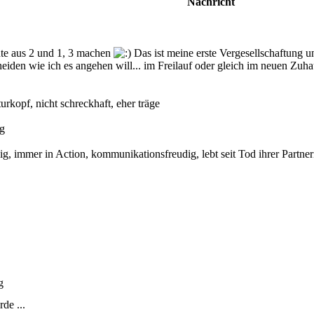
Nachricht
hte aus 2 und 1, 3 machen
Das ist meine erste Vergesellschaftung 
iden wie ich es angehen will... im Freilauf oder gleich im neuen Zuhau
urkopf, nicht schreckhaft, eher träge
ig
g, immer in Action, kommunikationsfreudig, lebt seit Tod ihrer Partnerin
g
de ...