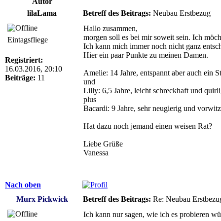
Autor
lilaLama
Betreff des Beitrags:
Neubau Erstbezug
Hallo zusammen,
morgen soll es bei mir soweit sein. Ich möc
Eintagsfliege
Ich kann mich immer noch nicht ganz entsche
Hier ein paar Punkte zu meinen Damen.
Registriert:
16.03.2016, 20:10
Amelie: 14 Jahre, entspannt aber auch ein St
Beiträge:
11
und
Lilly: 6,5 Jahre, leicht schreckhaft und quirl
plus
Bacardi: 9 Jahre, sehr neugierig und vorwitzi
Hat dazu noch jemand einen weisen Rat?
Liebe Grüße
Vanessa
Nach oben
Murx Pickwick
Betreff des Beitrags:
Re: Neubau Erstbezu
Ich kann nur sagen, wie ich es probieren wür