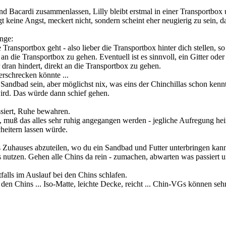
nd Bacardi zusammenlassen, Lilly bleibt erstmal in einer Transportbox 
t keine Angst, meckert nicht, sondern scheint eher neugierig zu sein, da
nge:
e Transportbox geht - also lieber die Transportbox hinter dich stellen,
n die Transportbox zu gehen. Eventuell ist es sinnvoll, ein Gitter ode
dran hindert, direkt an die Transportbox zu gehen.
erschrecken könnte ...
n Sandbad sein, aber möglichst nix, was eins der Chinchillas schon ken
ird. Das würde dann schief gehen.
siert, Ruhe bewahren.
n, muß das alles sehr ruhig angegangen werden - jegliche Aufregung he
heitern lassen würde.
es Zuhauses abzuteilen, wo du ein Sandbad und Futter unterbringen kan
 nutzen. Gehen alle Chins da rein - zumachen, abwarten was passiert und
tfalls im Auslauf bei den Chins schlafen.
 den Chins ... Iso-Matte, leichte Decke, reicht ... Chin-VGs können se