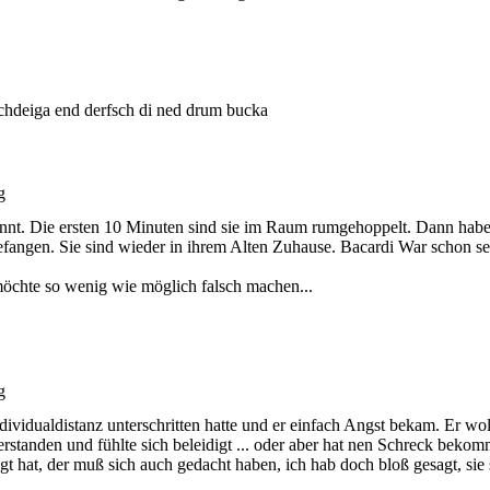
hdeiga end derfsch di ned drum bucka
g
rkannt. Die ersten 10 Minuten sind sie im Raum rumgehoppelt. Dann ha
efangen. Sie sind wieder in ihrem Alten Zuhause. Bacardi War schon se
h möchte so wenig wie möglich falsch machen...
g
ividualdistanz unterschritten hatte und er einfach Angst bekam. Er woll
tanden und fühlte sich beleidigt ... oder aber hat nen Schreck bekommen,
hat, der muß sich auch gedacht haben, ich hab doch bloß gesagt, sie sol