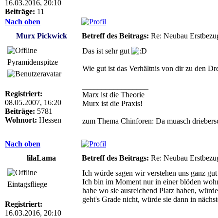
16.03.2016, 20:10
Beiträge:
11
Nach oben
Murx Pickwick
Betreff des Beitrags:
Re: Neubau Erstbezu
Das ist sehr gut
Pyramidenspitze
Wie gut ist das Verhältnis von dir zu den Dre
_________________
Registriert:
Marx ist die Theorie
08.05.2007, 16:20
Murx ist die Praxis!
Beiträge:
5781
Wohnort:
Hessen
zum Thema Chinforen: Da muasch driebersc
Nach oben
lilaLama
Betreff des Beitrags:
Re: Neubau Erstbezu
Ich würde sagen wir verstehen uns ganz gu
Ich bin im Moment nur in einer blöden wohn
Eintagsfliege
habe wo sie ausreichend Platz haben, würden 
geht's Grade nicht, würde sie dann in näch
Registriert:
16.03.2016, 20:10