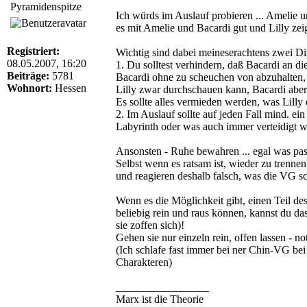
Pyramidenspitze
Ich würds im Auslauf probieren ... Amelie u
es mit Amelie und Bacardi gut und Lilly zeig
Registriert:
Wichtig sind dabei meineserachtens zwei Di
08.05.2007, 16:20
1. Du solltest verhindern, daß Bacardi an di
Beiträge:
5781
Bacardi ohne zu scheuchen von abzuhalten, a
Wohnort:
Hessen
Lilly zwar durchschauen kann, Bacardi aber 
Es sollte alles vermieden werden, was Lilly 
2. Im Auslauf sollte auf jeden Fall mind. ei
Labyrinth oder was auch immer verteidigt w
Ansonsten - Ruhe bewahren ... egal was pas
Selbst wenn es ratsam ist, wieder zu trenne
und reagieren deshalb falsch, was die VG sc
Wenn es die Möglichkeit gibt, einen Teil d
beliebig rein und raus können, kannst du das
sie zoffen sich)!
Gehen sie nur einzeln rein, offen lassen - no
(Ich schlafe fast immer bei ner Chin-VG bei
Charakteren)
_________________
Marx ist die Theorie