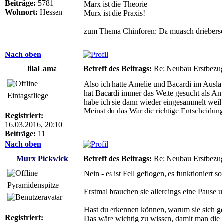
Beiträge:
5781
Marx ist die Theorie
Wohnort:
Hessen
Murx ist die Praxis!
zum Thema Chinforen: Da muasch driebersc
Nach oben
lilaLama
Betreff des Beitrags:
Re: Neubau Erstbezu
Also ich hatte Amelie und Bacardi im Auslau
hat Bacardi immer das Weite gesucht als Am
Eintagsfliege
habe ich sie dann wieder eingesammelt weil
Meinst du das War die richtige Entscheidu
Registriert:
16.03.2016, 20:10
Beiträge:
11
Nach oben
Murx Pickwick
Betreff des Beitrags:
Re: Neubau Erstbezu
Nein - es ist Fell geflogen, es funktioniert so
Pyramidenspitze
Erstmal brauchen sie allerdings eine Pause 
Hast du erkennen können, warum sie sich g
Registriert:
Das wäre wichtig zu wissen, damit man die