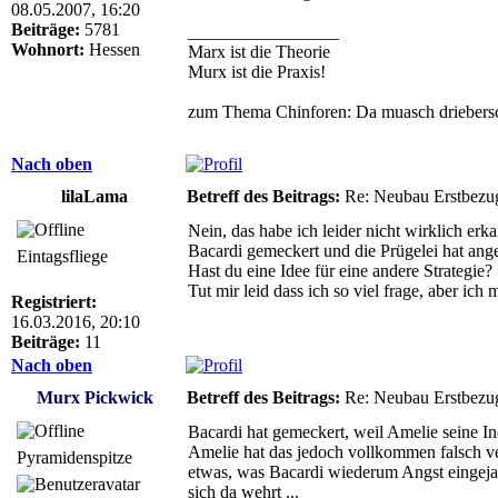
08.05.2007, 16:20
Beiträge:
5781
_________________
Wohnort:
Hessen
Marx ist die Theorie
Murx ist die Praxis!
zum Thema Chinforen: Da muasch driebersc
Nach oben
lilaLama
Betreff des Beitrags:
Re: Neubau Erstbezu
Nein, das habe ich leider nicht wirklich e
Bacardi gemeckert und die Prügelei hat ang
Eintagsfliege
Hast du eine Idee für eine andere Strategie?
Tut mir leid dass ich so viel frage, aber ic
Registriert:
16.03.2016, 20:10
Beiträge:
11
Nach oben
Murx Pickwick
Betreff des Beitrags:
Re: Neubau Erstbezu
Bacardi hat gemeckert, weil Amelie seine Ind
Amelie hat das jedoch vollkommen falsch vers
Pyramidenspitze
etwas, was Bacardi wiederum Angst eingejagt 
sich da wehrt ...