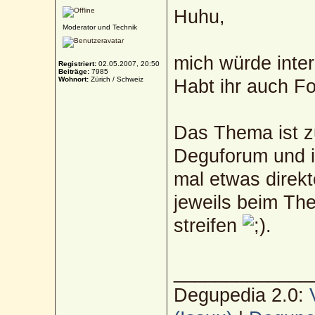
Huhu,
Moderator und Technik
mich würde intere
Registriert:
02.05.2007, 20:50
Beiträge:
7985
Wohnort:
Zürich / Schweiz
Habt ihr auch F
Das Thema ist zu
Deguforum und i
mal etwas direk
jeweils beim Th
streifen
.
_____________
Degupedia 2.0: