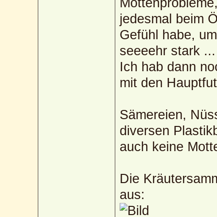
Mottenprobleme,
jedesmal beim Ö
Gefühl habe, umz
seeeehr stark ..
Ich hab dann no
mit den Hauptfut
Sämereien, Nüss
diversen Plastik
auch keine Mott
Die Kräutersamm
aus: