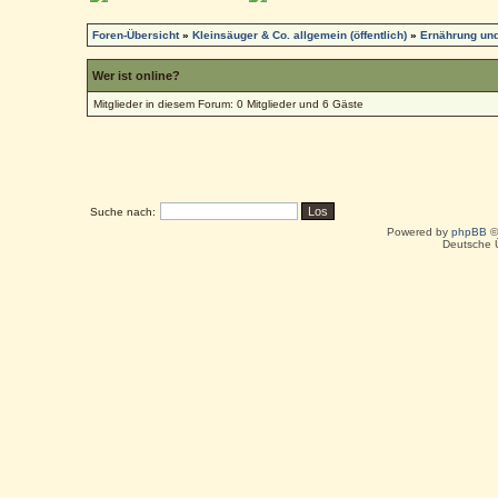
Foren-Übersicht
»
Kleinsäuger & Co. allgemein (öffentlich)
»
Ernährung und
Wer ist online?
Mitglieder in diesem Forum: 0 Mitglieder und 6 Gäste
Suche nach:
Powered by
phpBB
©
Deutsche 