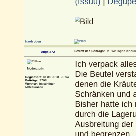
(Issuu)
|
Deguped
Nach oben
Betreff des Beitrags:
Re: Wie lagert ihr eur
Angel272
Ich verpack alle
Moderatorin
Die Beutel verst
Registriert:
18.08.2010, 20:54
Beiträge:
2768
denen die Kräute
Wohnort:
Im schönen
Mittelfranken
Schränken und a
Bisher hatte ic
durch die Lagerun
Ausbreitung der 
und begrenzen.