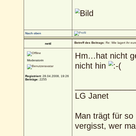
Nach oben
Betreff des Beitrags:
Re: Wie lagert ihr eur
nettl
Hm…hat nicht g
Moderatorin
nicht hin
Registriert:
28.04.2008, 19:26
Beiträge:
2255
_____________
LG Janet
Man trägt für so
vergisst, wer ma