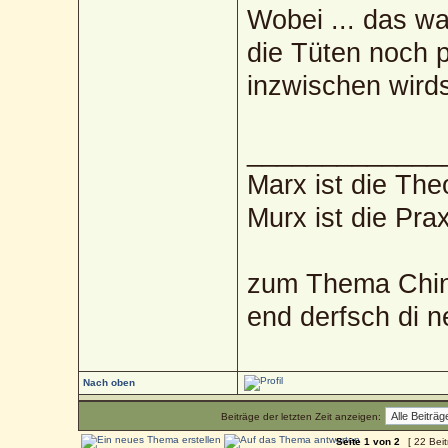
Wobei ... das w
die Tüten noch p
inzwischen wird
_____________
Marx ist die The
Murx ist die Prax
zum Thema Chin
end derfsch di 
Nach oben
Beiträge der letzten Zeit anzeigen:
Seite
1
von
2
[ 22 Bei