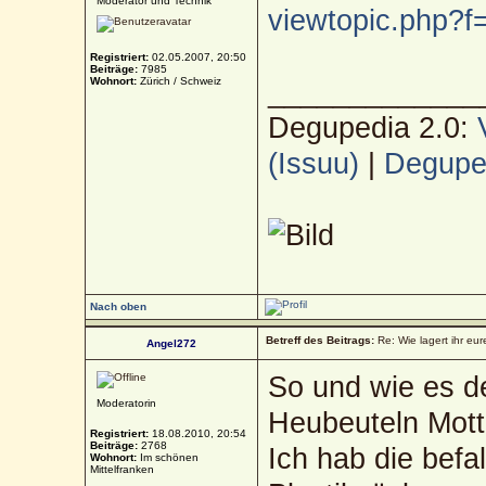
Moderator und Technik
viewtopic.php?
Registriert:
02.05.2007, 20:50
Beiträge:
7985
Wohnort:
Zürich / Schweiz
_____________
Degupedia 2.0:
(Issuu)
|
Deguped
Nach oben
Betreff des Beitrags:
Re: Wie lagert ihr eur
Angel272
So und wie es de
Moderatorin
Heubeuteln Mott
Registriert:
18.08.2010, 20:54
Beiträge:
2768
Ich hab die befa
Wohnort:
Im schönen
Mittelfranken