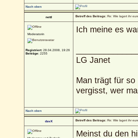
Nach oben
Betreff des Beitrags:
Re: Wie lagert ihr eur
nettl
Ich meine es war
Moderatorin
_____________
Registriert:
28.04.2008, 19:26
Beiträge:
2255
LG Janet
Man trägt für so
vergisst, wer ma
Nach oben
Betreff des Beitrags:
Re: Wie lagert ihr eur
davX
Meinst du den h