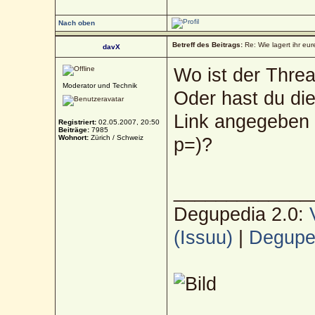
Nach oben
Betreff des Beitrags:
Re: Wie lagert ihr eur
davX
Wo ist der Threa
Moderator und Technik
Oder hast du di
Link angegeben 
Registriert:
02.05.2007, 20:50
Beiträge:
7985
Wohnort:
Zürich / Schweiz
p=)?
_____________
Degupedia 2.0:
(Issuu)
|
Deguped