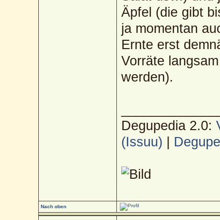
Äpfel (die gibt b
ja momentan auc
Ernte erst demn
Vorräte langsam
werden).
_____________
Degupedia 2.0:
(Issuu)
|
Deguped
Nach oben