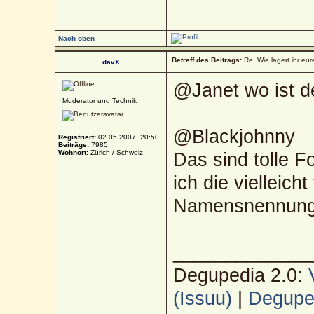
Nach oben
Betreff des Beitrags:
Re: Wie lagert ihr eur
davX
@Janet wo ist de
Moderator und Technik
@Blackjohnny
Registriert:
02.05.2007, 20:50
Beiträge:
7985
Wohnort:
Zürich / Schweiz
Das sind tolle F
ich die vielleich
Namensnennung 
_____________
Degupedia 2.0:
(Issuu)
|
Deguped