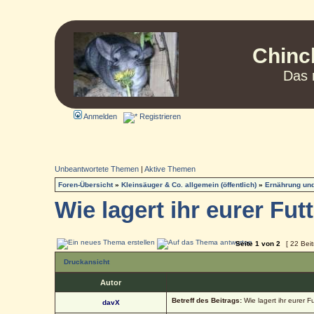
Chinc
Das 
Anmelden
Registrieren
Unbeantwortete Themen
|
Aktive Themen
Foren-Übersicht
»
Kleinsäuger & Co. allgemein (öffentlich)
»
Ernährung und
Wie lagert ihr eurer Fut
Seite
1
von
2
[ 22 Bei
Druckansicht
Autor
Betreff des Beitrags:
Wie lagert ihr eurer F
davX