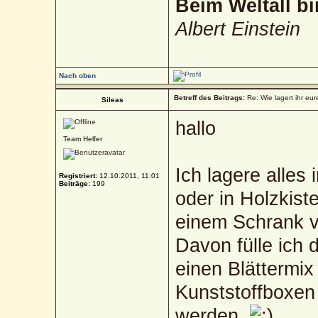
Beim Weltall bi
Albert Einstein
Nach oben
Betreff des Beitrags:
Re: Wie lagert ihr eur
Sileas
hallo
Team Helfer
Ich lagere alles
Registriert:
12.10.2011, 11:01
Beiträge:
199
oder in Holzkist
einem Schrank v
Davon fülle ich 
einen Blättermix
Kunststoffboxen
werden.