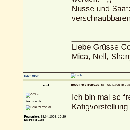
Nüsse und Saate
verschraubbaren
_____________
Liebe Grüsse Co
Mica, Nell, Sha
Nach oben
Betreff des Beitrags:
Re: Wie lagert ihr eur
nettl
Ich bin mal so f
Moderatorin
Käfigvorstellung
Registriert:
28.04.2008, 19:26
Beiträge:
2255
_____________