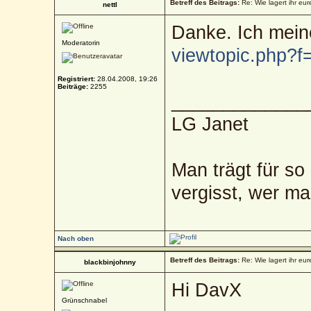
Betreff des Beitrags:
Re: Wie lagert ihr eur
nettl
Danke. Ich meine
Moderatorin
viewtopic.php?
Registriert:
28.04.2008, 19:26
Beiträge:
2255
_____________
LG Janet
Man trägt für so
vergisst, wer ma
Nach oben
Betreff des Beitrags:
Re: Wie lagert ihr eur
blackbinjohnny
Hi DavX
Grünschnabel