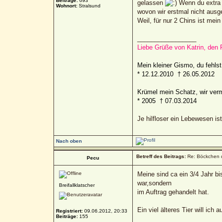
Beiträge:
693
gelassen
Wenn du extra 
Wohnort:
Stralsund
wovon wir erstmal nicht ausge
Weil, für nur 2 Chins ist mein
_________________
Liebe Grüße von Katrin, den
Mein kleiner Gismo, du fehlst.
* 12.12.2010 † 26.05.2012
Krümel mein Schatz, wir verm
* 2005 † 07.03.2014
Je hilfloser ein Lebewesen i
Nach oben
Betreff des Beitrags:
Re: Böckchen 
Pecu
Meine sind ca ein 3/4 Jahr bi
war,sondern
Breifallklatscher
im Auftrag gehandelt hat.
Ein viel älteres Tier will ich
Registriert:
09.06.2012, 20:33
Beiträge:
155