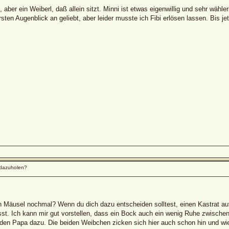
aber ein Weiberl, daß allein sitzt. Minni ist etwas eigenwillig und sehr wähler
en Augenblick an geliebt, aber leider musste ich Fibi erlösen lassen. Bis je
dazuholen?
en Mäusel nochmal? Wenn du dich dazu entscheiden solltest, einen Kastrat a
t. Ich kann mir gut vorstellen, dass ein Bock auch ein wenig Ruhe zwischen 
en Papa dazu. Die beiden Weibchen zicken sich hier auch schon hin und wied