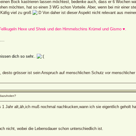
einen Bock kastrieren lassen möchtest, bedenke auch, dass er 6 Wochen wart
hen möchten, hat so einen 3 WG schon Vorteile. Aber, wenn bei mir einer ster
 Käfig viel zu groß
Von daher ist dieser Aspekt nicht relevant aus meiner
 Fellkugeln Hexe und Shrek und den Himmelschins Krümel und Gismo ♥.
...
issen dich so sehr..
st, desto grösser ist sein Anspruch auf menschlichen Schutz vor menschlich
dazuholen?
s 1 Jahr alt,äh,ich muß nochmal nachkucken,wann ich sie eigentlich geholt ha
 auch nicht, wobei die Lebensdauer schon unterschiedlich ist.