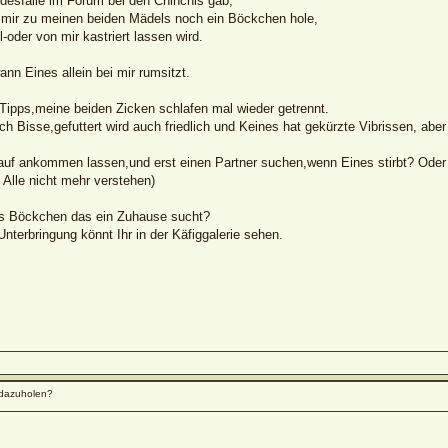
desfälle im Forum bei den Chinchis gab,
 mir zu meinen beiden Mädels noch ein Böckchen hole,
ll-oder von mir kastriert lassen wird.
nn Eines allein bei mir rumsitzt.
Tipps,meine beiden Zicken schlafen mal wieder getrennt.
h Bisse,gefuttert wird auch friedlich und Keines hat gekürzte Vibrissen, ab
rauf ankommen lassen,und erst einen Partner suchen,wenn Eines stirbt? Oder
 Alle nicht mehr verstehen)
es Böckchen das ein Zuhause sucht?
Unterbringung könnt Ihr in der Käfiggalerie sehen.
dazuholen?