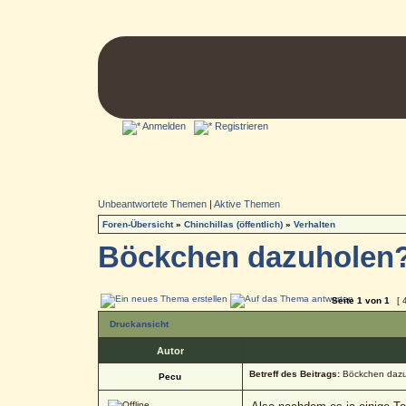
Anmelden
Registrieren
Unbeantwortete Themen
|
Aktive Themen
Foren-Übersicht
»
Chinchillas (öffentlich)
»
Verhalten
Böckchen dazuholen
Seite
1
von
1
[ 
Druckansicht
Autor
Betreff des Beitrags:
Böckchen dazu
Pecu