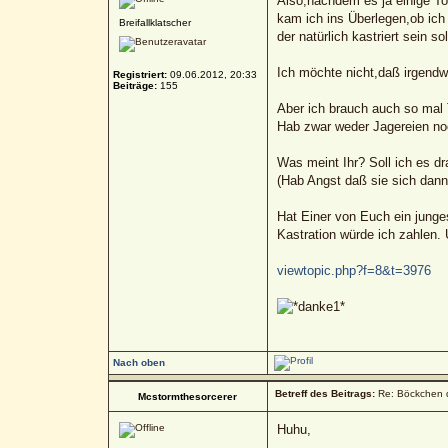
Also,nachdem es ja einige To
kam ich ins Überlegen,ob ich
Breifallklatscher
der natürlich kastriert sein so
Ich möchte nicht,daß irgendwa
Registriert:
09.06.2012, 20:33
Beiträge:
155
Aber ich brauch auch so mal 
Hab zwar weder Jagereien noc
Was meint Ihr? Soll ich es d
(Hab Angst daß sie sich dann
Hat Einer von Euch ein jung
Kastration würde ich zahlen. 
viewtopic.php?f=8&t=3976
Nach oben
Betreff des Beitrags:
Re: Böckchen 
Mcstormthesorcerer
Huhu,