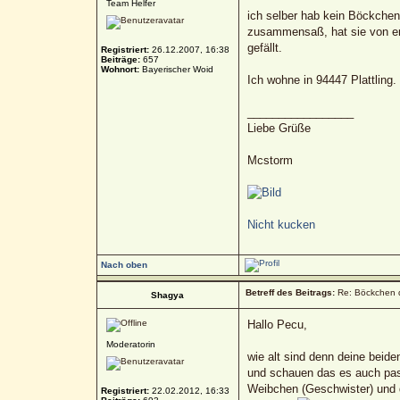
Team Helfer
ich selber hab kein Böckchen, 
zusammensaß, hat sie von erst
gefällt.
Registriert:
26.12.2007, 16:38
Beiträge:
657
Wohnort:
Bayerischer Woid
Ich wohne in 94447 Plattling.
_________________
Liebe Grüße
Mcstorm
Nicht kucken
Nach oben
Betreff des Beitrags:
Re: Böckchen 
Shagya
Hallo Pecu,
Moderatorin
wie alt sind denn deine beid
und schauen das es auch pass
Weibchen (Geschwister) und d
Registriert:
22.02.2012, 16:33