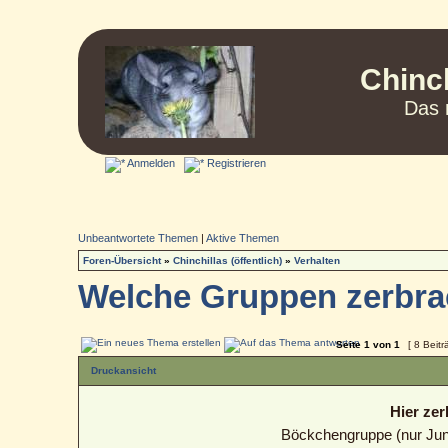
Chinc
Das 
Anmelden
Registrieren
Unbeantwortete Themen
|
Aktive Themen
Foren-Übersicht
»
Chinchillas (öffentlich)
»
Verhalten
Welche Gruppen zerbra
Seite
1
von
1
[ 8 Beitr
Druckansicht
Hier ze
Böckchengruppe (nur Ju