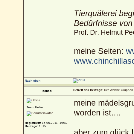
Tierquälerei beg
Bedürfnisse von
Prof. Dr. Helmut Pe
meine Seiten:
ww
www.chinchillas
Nach oben
Betreff des Beitrags:
Re: Welche Gruppen 
bonsai
meine mädelsgru
Team Helfer
worden ist....
Registriert:
15.05.2011, 19:42
Beiträge:
1315
aber zum glück l