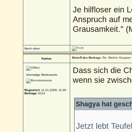
Je hilfloser ein 
Anspruch auf me
Grausamkeit." 
Nach oben
Betreff des Beitrags:
Re: Welche Gruppen 
Kaktus
Dass sich die Ch
ehemalige Moderatorin
wenn sie zwisch
Registriert:
11.01.2009, 11:46
Beiträge:
6114
Shagya hat gesch
Jetzt lebt Teufe