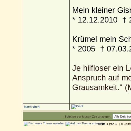
Mein kleiner Gism
* 12.12.2010 † 
Krümel mein Sch
* 2005 † 07.03.
Je hilfloser ein 
Anspruch auf me
Grausamkeit." 
Nach oben
Beiträge der letzten Zeit anzeigen:
Seite
1
von
1
[ 8 Beitr