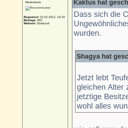
Kaktus hat gesch
Moderatorin
Dass sich die C
Registriert:
22.02.2012, 16:33
Beiträge:
693
Ungewöhnliches
Wohnort:
Stralsund
wurden.
Shagya hat gesc
Jetzt lebt Teuf
gleichen Alter
jetztige Besitz
wohl alles wun