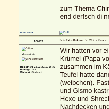
zum Thema Chin
end derfsch di 
Nach oben
Betreff des Beitrags:
Re: Welche Gruppen 
Shagya
Wir hatten vor e
Moderatorin
Krümel (Papa vo
zusammen im Käf
Registriert:
22.02.2012, 16:33
Beiträge:
693
Wohnort:
Stralsund
Teufel hatte da
(weibchen). Fast
und Gismo kastri
Hexe und Shreck
Nachdecken und