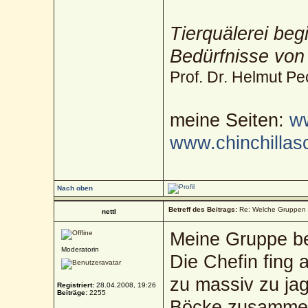
Tierquälerei beg
Bedürfnisse von
Prof. Dr. Helmut Pe
meine Seiten:
ww
www.chinchillas
Nach oben
Betreff des Beitrags:
Re: Welche Gruppen 
nettl
Meine Gruppe b
Moderatorin
Die Chefin fing
zu massiv zu ja
Registriert:
28.04.2008, 19:26
Beiträge:
2255
Böcke zusamme