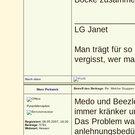
_____________
LG Janet
Man trägt für so
vergisst, wer ma
Nach oben
Betreff des Beitrags:
Re: Welche Gruppen 
Murx Pickwick
Medo und Beezl
Pyramidenspitze
immer kränker u
Das Problem war
Registriert:
08.05.2007, 16:20
Beiträge:
5781
Wohnort:
Hessen
anlehnungsbedür