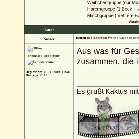
Weibchengruppe (nur Mä
Haremgruppe (1 Bock + 
Mischgruppe (mehrere B
Absti
Autor
Betreff des Beitrags:
Welche Gruppen zerb
Kaktus
Aus was für Ges
ehemalige Moderatorin
zusammen, die i
Registriert:
11.01.2009, 11:46
Beiträge:
6114
_____________
Es grüßt Kaktus mi