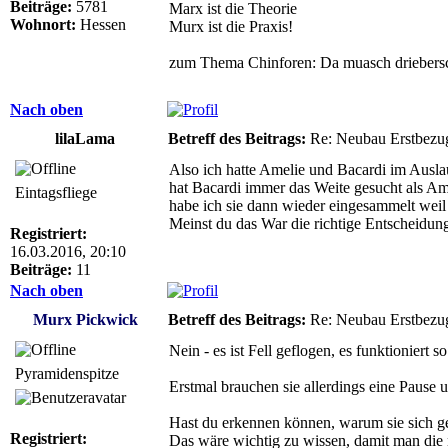
Beiträge:
5781
Marx ist die Theorie
Wohnort:
Hessen
Murx ist die Praxis!
zum Thema Chinforen: Da muasch driebersc
Nach oben
lilaLama
Betreff des Beitrags:
Re: Neubau Erstbezu
Also ich hatte Amelie und Bacardi im Auslau
hat Bacardi immer das Weite gesucht als Am
Eintagsfliege
habe ich sie dann wieder eingesammelt weil
Meinst du das War die richtige Entscheidu
Registriert:
16.03.2016, 20:10
Beiträge:
11
Nach oben
Murx Pickwick
Betreff des Beitrags:
Re: Neubau Erstbezu
Nein - es ist Fell geflogen, es funktioniert so
Pyramidenspitze
Erstmal brauchen sie allerdings eine Pause 
Hast du erkennen können, warum sie sich g
Registriert:
Das wäre wichtig zu wissen, damit man die