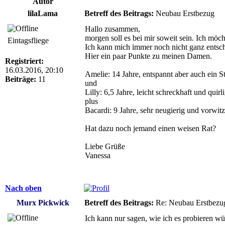
Autor
lilaLama
Betreff des Beitrags:
Neubau Erstbezug
Hallo zusammen,
morgen soll es bei mir soweit sein. Ich möc
Eintagsfliege
Ich kann mich immer noch nicht ganz entsche
Hier ein paar Punkte zu meinen Damen.
Registriert:
16.03.2016, 20:10
Amelie: 14 Jahre, entspannt aber auch ein St
Beiträge:
11
und
Lilly: 6,5 Jahre, leicht schreckhaft und quirl
plus
Bacardi: 9 Jahre, sehr neugierig und vorwitzi
Hat dazu noch jemand einen weisen Rat?
Liebe Grüße
Vanessa
Nach oben
Murx Pickwick
Betreff des Beitrags:
Re: Neubau Erstbezu
Ich kann nur sagen, wie ich es probieren wür