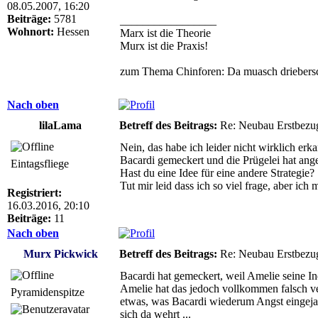
08.05.2007, 16:20
Beiträge:
5781
_________________
Wohnort:
Hessen
Marx ist die Theorie
Murx ist die Praxis!
zum Thema Chinforen: Da muasch driebersc
Nach oben
lilaLama
Betreff des Beitrags:
Re: Neubau Erstbezu
Nein, das habe ich leider nicht wirklich e
Bacardi gemeckert und die Prügelei hat ang
Eintagsfliege
Hast du eine Idee für eine andere Strategie?
Tut mir leid dass ich so viel frage, aber ic
Registriert:
16.03.2016, 20:10
Beiträge:
11
Nach oben
Murx Pickwick
Betreff des Beitrags:
Re: Neubau Erstbezu
Bacardi hat gemeckert, weil Amelie seine Ind
Amelie hat das jedoch vollkommen falsch vers
Pyramidenspitze
etwas, was Bacardi wiederum Angst eingejagt 
sich da wehrt ...