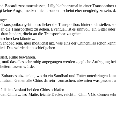
nd Bacardi zusammenlassen, Lilly bleibt erstmal in einer Transportbox 
t keine Angst, meckert nicht, sondern scheint eher neugierig zu sein, da
nge:
e Transportbox geht - also lieber die Transportbox hinter dich stellen,
n die Transportbox zu gehen. Eventuell ist es sinnvoll, ein Gitter ode
dran hindert, direkt an die Transportbox zu gehen.
erschrecken könnte ...
n Sandbad sein, aber möglichst nix, was eins der Chinchillas schon ken
ird. Das würde dann schief gehen.
siert, Ruhe bewahren.
n, muß das alles sehr ruhig angegangen werden - jegliche Aufregung he
heitern lassen würde.
es Zuhauses abzuteilen, wo du ein Sandbad und Futter unterbringen kan
 nutzen. Gehen alle Chins da rein - zumachen, abwarten was passiert und
tfalls im Auslauf bei den Chins schlafen.
 den Chins ... Iso-Matte, leichte Decke, reicht ... Chin-VGs können se