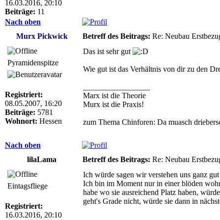
16.03.2016, 20:10
Beiträge:
11
Nach oben
Murx Pickwick
Betreff des Beitrags:
Re: Neubau Erstbezu
Das ist sehr gut
Pyramidenspitze
Wie gut ist das Verhältnis von dir zu den Dre
_________________
Registriert:
Marx ist die Theorie
08.05.2007, 16:20
Murx ist die Praxis!
Beiträge:
5781
Wohnort:
Hessen
zum Thema Chinforen: Da muasch driebersc
Nach oben
lilaLama
Betreff des Beitrags:
Re: Neubau Erstbezu
Ich würde sagen wir verstehen uns ganz gu
Ich bin im Moment nur in einer blöden wohn
Eintagsfliege
habe wo sie ausreichend Platz haben, würden 
geht's Grade nicht, würde sie dann in näch
Registriert:
16.03.2016, 20:10