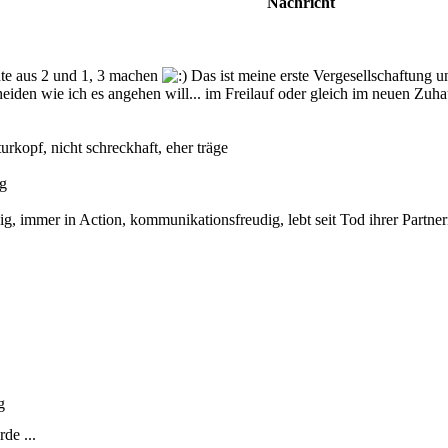
Nachricht
hte aus 2 und 1, 3 machen
Das ist meine erste Vergesellschaftung 
iden wie ich es angehen will... im Freilauf oder gleich im neuen Zuhau
urkopf, nicht schreckhaft, eher träge
ig
g, immer in Action, kommunikationsfreudig, lebt seit Tod ihrer Partnerin
g
de ...