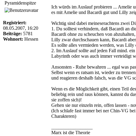
Pyramidenspitze
Ich würds im Auslauf probieren ... Amelie u
es mit Amelie und Bacardi gut und Lilly zeig
Registriert:
Wichtig sind dabei meineserachtens zwei Di
08.05.2007, 16:20
1. Du solltest verhindern, daß Bacardi an di
Beiträge:
5781
Bacardi ohne zu scheuchen von abzuhalten, a
Wohnort:
Hessen
Lilly zwar durchschauen kann, Bacardi aber 
Es sollte alles vermieden werden, was Lilly 
2. Im Auslauf sollte auf jeden Fall mind. ei
Labyrinth oder was auch immer verteidigt w
Ansonsten - Ruhe bewahren ... egal was pas
Selbst wenn es ratsam ist, wieder zu trenne
und reagieren deshalb falsch, was die VG sc
Wenn es die Möglichkeit gibt, einen Teil d
beliebig rein und raus können, kannst du das
sie zoffen sich)!
Gehen sie nur einzeln rein, offen lassen - no
(Ich schlafe fast immer bei ner Chin-VG bei
Charakteren)
_________________
Marx ist die Theorie