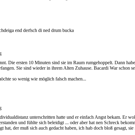
hdeiga end derfsch di ned drum bucka
g
rkannt. Die ersten 10 Minuten sind sie im Raum rumgehoppelt. Dann ha
efangen. Sie sind wieder in ihrem Alten Zuhause. Bacardi War schon se
h möchte so wenig wie möglich falsch machen...
g
ividualdistanz unterschritten hatte und er einfach Angst bekam. Er woll
tanden und fühlte sich beleidigt ... oder aber hat nen Schreck bekommen,
hat, der muß sich auch gedacht haben, ich hab doch bloß gesagt, sie sol