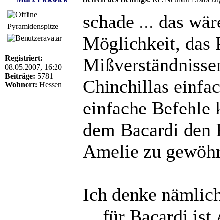
schade ... das wä
Pyramidenspitze
Möglichkeit, das
Registriert:
Mißverständnisse
08.05.2007, 16:20
Beiträge:
5781
Chinchillas einfac
Wohnort:
Hessen
einfache Befehle 
dem Bacardi den P
Amelie zu gewöh
Ich denke nämlich
... für Bacardi is