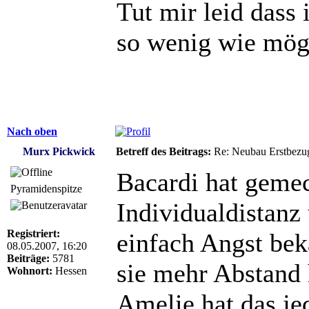
Tut mir leid dass 
so wenig wie mögl
Nach oben
Murx Pickwick
Betreff des Beitrags:
Re: Neubau Erstbezu
Bacardi hat gemec
Pyramidenspitze
Individualdistanz 
Registriert:
einfach Angst bek
08.05.2007, 16:20
Beiträge:
5781
sie mehr Abstand 
Wohnort:
Hessen
Amelie hat das j