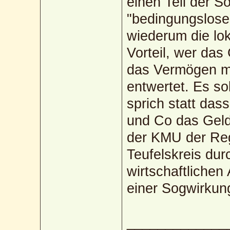
einen Teil der S
"bedingungslose
wiederum die lok
Vorteil, wer das
das Vermögen mi
entwertet. Es so
sprich statt da
und Co das Geld 
der KMU der Reg
Teufelskreis dur
wirtschaftliche
einer Sogwirkung
_____________