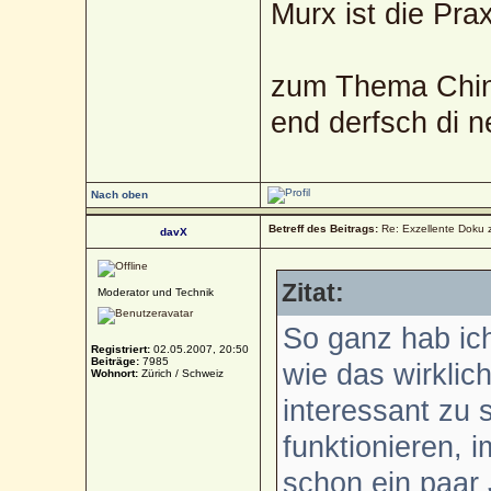
Murx ist die Prax
zum Thema Chin
end derfsch di 
Nach oben
Betreff des Beitrags:
Re: Exzellente Doku 
davX
Zitat:
Moderator und Technik
So ganz hab ich
Registriert:
02.05.2007, 20:50
Beiträge:
7985
wie das wirklic
Wohnort:
Zürich / Schweiz
interessant zu 
funktionieren, 
schon ein paar