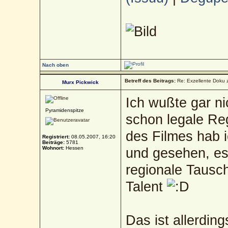
Nach oben
Betreff des Beitrags:
Re: Exzellente Doku 
Murx Pickwick
Ich wußte gar ni
Pyramidenspitze
schon legale Reg
des Filmes hab 
Registriert:
08.05.2007, 16:20
Beiträge:
5781
Wohnort:
Hessen
und gesehen, es
regionale Tausc
Talent
Das ist allerding