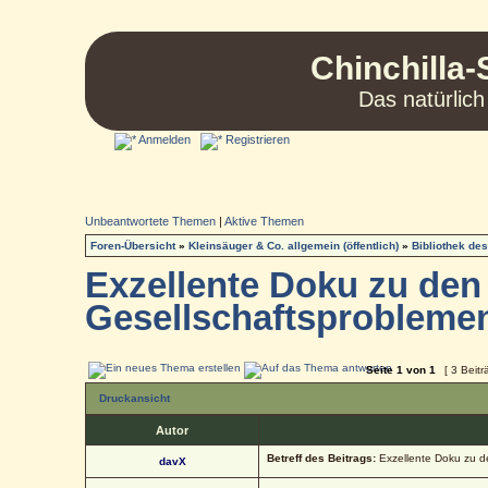
Chinchilla-
Das natürlich
Anmelden
Registrieren
Unbeantwortete Themen
|
Aktive Themen
Foren-Übersicht
»
Kleinsäuger & Co. allgemein (öffentlich)
»
Bibliothek de
Exzellente Doku zu den 
Gesellschaftsprobleme
Seite
1
von
1
[ 3 Beitr
Druckansicht
Autor
Betreff des Beitrags:
Exzellente Doku zu d
davX