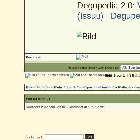
Degupedia 2.0:
(Issuu)
|
Deguped
Nach oben
Beiträge der letzten Zeit anzeigen:
Seite
1
von
1
[ 3 Beitr
Foren-Übersicht
»
Kleinsäuger & Co. allgemein (öffentlich)
»
Bibliothek de
Wer ist online?
Mitglieder in diesem Forum: 0 Mitglieder und 39 Gäste
Suche nach: