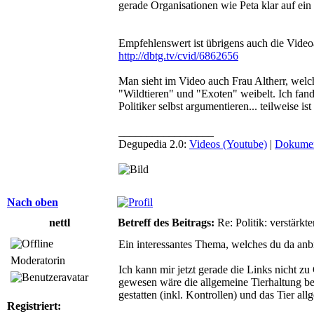
gerade Organisationen wie Peta klar auf ein 
Empfehlenswert ist übrigens auch die Video
http://dbtg.tv/cvid/6862656
Man sieht im Video auch Frau Altherr, welch
"Wildtieren" und "Exoten" weibelt. Ich fan
Politiker selbst argumentieren... teilweise is
_________________
Degupedia 2.0:
Videos (Youtube)
|
Dokumen
Nach oben
nettl
Betreff des Beitrags:
Re: Politik: verstärkt
Ein interessantes Thema, welches du da an
Moderatorin
Ich kann mir jetzt gerade die Links nicht z
gewesen wäre die allgemeine Tierhaltung be
gestatten (inkl. Kontrollen) und das Tier al
Registriert: