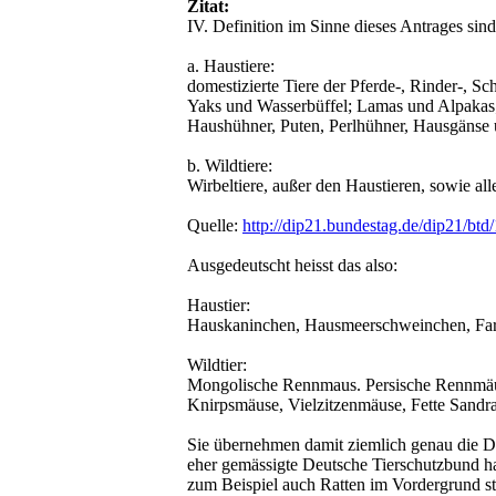
Zitat:
IV. Definition im Sinne dieses Antrages sind
a. Haustiere:
domestizierte Tiere der Pferde-, Rinder-, S
Yaks und Wasserbüffel; Lamas und Alpakas
Haushühner, Puten, Perlhühner, Hausgänse 
b. Wildtiere:
Wirbeltiere, außer den Haustieren, sowie a
Quelle:
http://dip21.bundestag.de/dip21/bt
Ausgedeutscht heisst das also:
Haustier:
Hauskaninchen, Hausmeerschweinchen, Farb
Wildtier:
Mongolische Rennmaus. Persische Rennmäus
Knirpsmäuse, Vielzitzenmäuse, Fette Sandra
Sie übernehmen damit ziemlich genau die Defi
eher gemässigte Deutsche Tierschutzbund ha
zum Beispiel auch Ratten im Vordergrund s