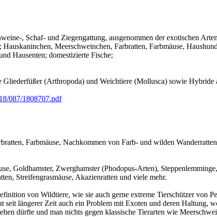
chweine-, Schaf- und Ziegengattung, ausgenommen der exotischen Arten 
; Hauskaninchen, Meerschweinchen, Farbratten, Farbmäuse, Haushun
und Hausenten; domestizierte Fische;
lle Gliederfüßer (Arthropoda) und Weichtiere (Mollusca) sowie Hybride 
d/18/087/1808707.pdf
ratten, Farbmäuse, Nachkommen von Farb- und wilden Wanderratten 
e, Goldhamster, Zwerghamster (Phodopus-Arten), Steppenlemminge, S
tten, Streifengrasmäuse, Akazienratten und viele mehr.
nition von Wildtiere, wie sie auch gerne extreme Tierschützer von Peta,
t seit längerer Zeit auch ein Problem mit Exoten und deren Haltung, w
tehen dürfte und man nichts gegen klassische Tierarten wie Meerschw