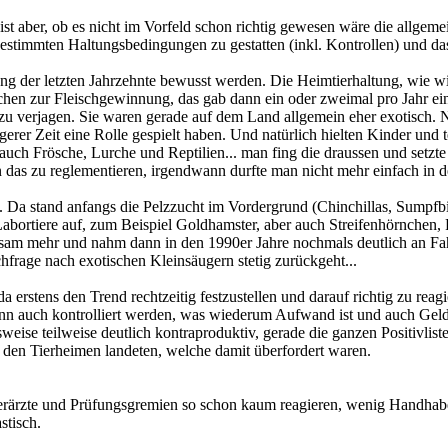
 aber, ob es nicht im Vorfeld schon richtig gewesen wäre die allgemein
estimmten Haltungsbedingungen zu gestatten (inkl. Kontrollen) und das
g der letzten Jahrzehnte bewusst werden. Die Heimtierhaltung, wie wir 
nchen zur Fleischgewinnung, das gab dann ein oder zweimal pro Jahr 
zu verjagen. Sie waren gerade auf dem Land allgemein eher exotisch. Na
ängerer Zeit eine Rolle gespielt haben. Und natürlich hielten Kinder un
 auch Frösche, Lurche und Reptilien... man fing die draussen und setzt
 das zu reglementieren, irgendwann durfte man nicht mehr einfach in 
. Da stand anfangs die Pelzzucht im Vordergrund (Chinchillas, Sumpfbi
abortiere auf, zum Beispiel Goldhamster, aber auch Streifenhörnche
am mehr und nahm dann in den 1990er Jahre nochmals deutlich an Fah
hfrage nach exotischen Kleinsäugern stetig zurückgeht...
 da erstens den Trend rechtzeitig festzustellen und darauf richtig zu r
ann auch kontrolliert werden, was wiederum Aufwand ist und auch Geld k
weise teilweise deutlich kontraproduktiv, gerade die ganzen Positivlist
n den Tierheimen landeten, welche damit überfordert waren.
ärzte und Prüfungsgremien so schon kaum reagieren, wenig Handhabe ha
stisch.