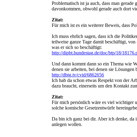
Problematisch ist ja auch, dass man gerade
davonkommen, obwohl gerade auch dort viel
Zitat:
Für mich ist es ein weiterer Beweis, dass P
Ich muss ehrlich sagen, dass ich die Politi
teilweise ganze Tage damit beschäftigt, von 
was er sich so beschäftigt:
http://dipbt.bundestag.de/doc/btp/18/18176.
Und dann kommt dann so ein Thema wie Wildti
denen sie arbeiten, bei denen sie Lösungen 
http://dbtg.tv/cvid/6862656
Ich hab da schon etwas Respekt von der Arbe
dazu braucht, einerseits um den Kontakt zum
Zitat:
Für mich persönlich wäre es viel wichtiger 
solche komische Gesetzentwürfe hereingeben.
Da bin ich ganz bei dir. Aber ich denke, da 
anlegen wollen.
_________________