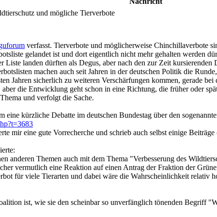
Nachricht
ildtierschutz und mögliche Tierverbote
eguforum
verfasst. Tierverbote und möglicherweise Chinchillaverbote s
tsliste gelandet ist und dort eigentlich nicht mehr gehalten werden dür
r Liste landen dürften als Degus, aber nach den zur Zeit kursierenden D
Verbotslisten machen auch seit Jahren in der deutschen Politik die Rund
sten Jahren sicherlich zu weiteren Verschärfungen kommen, gerade bei 
, aber die Entwicklung geht schon in eine Richtung, die früher oder sp
 Thema und verfolgt die Sache.
um eine kürzliche Debatte im deutschen Bundestag über den sogenannten
php?t=3683
erte mir eine gute Vorrecherche und schrieb auch selbst einige Beiträge 
erte:
ichen anderen Themen auch mit dem Thema "Verbesserung des Wildtie
lcher vermutlich eine Reaktion auf einen Antrag der Fraktion der Grün
erbot für viele Tierarten und dabei wäre die Wahrscheinlichkeit relativ
tion ist, wie sie den scheinbar so unverfänglich tönenden Begriff "Wi