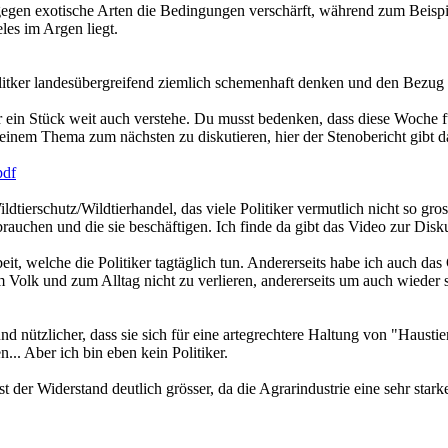
 gegen exotische Arten die Bedingungen verschärft, während zum Beisp
es im Argen liegt.
olitker landesübergreifend ziemlich schemenhaft denken und den Bezug 
ker ein Stück weit auch verstehe. Du musst bedenken, dass diese Woche
einem Thema zum nächsten zu diskutieren, hier der Stenobericht gibt da 
pdf
erschutz/Wildtierhandel, das viele Politiker vermutlich nicht so gross
brauchen und die sie beschäftigen. Ich finde da gibt das Video zur Disk
it, welche die Politiker tagtäglich tun. Andererseits habe ich auch das
 Volk und zum Alltag nicht zu verlieren, andererseits um auch wieder 
und nützlicher, dass sie sich für eine artegrechtere Haltung von "Haus
.. Aber ich bin eben kein Politiker.
ist der Widerstand deutlich grösser, da die Agrarindustrie eine sehr sta