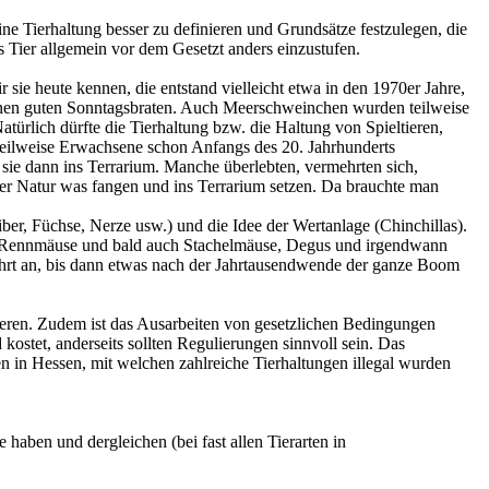
e Tierhaltung besser zu definieren und Grundsätze festzulegen, die
 Tier allgemein vor dem Gesetzt anders einzustufen.
sie heute kennen, die entstand vielleicht etwa in den 1970er Jahre,
einen guten Sonntagsbraten. Auch Meerschweinchen wurden teilweise
türlich dürfte die Tierhaltung bzw. die Haltung von Spieltieren,
d teilweise Erwachsene schon Anfangs des 20. Jahrhunderts
e sie dann ins Terrarium. Manche überlebten, vermehrten sich,
der Natur was fangen und ins Terrarium setzen. Da brauchte man
ber, Füchse, Nerze usw.) und die Idee der Wertanlage (Chinchillas).
n, Rennmäuse und bald auch Stachelmäuse, Degus und irgendwann
rt an, bis dann etwas nach der Jahrtausendwende der ganze Boom
eagieren. Zudem ist das Ausarbeiten von gesetzlichen Bedingungen
ostet, anderseits sollten Regulierungen sinnvoll sein. Das
en in Hessen, mit welchen zahlreiche Tierhaltungen illegal wurden
ben und dergleichen (bei fast allen Tierarten in