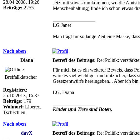
28.04.2008, 19:26
Jetzt mit sowas rumkommen, wo die Amtstier
Beiträge:
2255
Menschenhaltung) finde ich schon etwas dra
_________________
LG Janet
Man trägt für so lange Zeit eine Maske, dass
Nach oben
Diana
Betreff des Beitrags:
Re: Politik: verstärkt
Für mich ist es ein weiterer Beweis, dass P
wäre es viel wichtiger und nützlicher, dass
Breifallklatscher
Gesetzentwürfe hereingeben... Aber ich bin e
Registriert:
LG, Diana
25.10.2013, 16:37
Beiträge:
179
_________________
Wohnort:
Liberec,
Kinder und Tiere sind Boten.
Tschechien
Nach oben
davX
Betreff des Beitrags:
Re: Politik: verstärkt