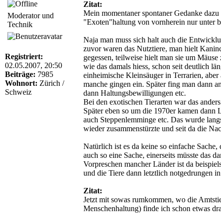
Zitat:
Mein momentaner spontaner Gedanke dazu ist
Moderator und
"Exoten"haltung von vornherein nur unter b
Technik
Naja man muss sich halt auch die Entwicklun
zuvor waren das Nutztiere, man hielt Kani
Registriert:
gegessen, teilweise hielt man sie um Mäuse 
02.05.2007, 20:50
wie das damals hiess, schon seit deutlich l
Beiträge:
7985
einheimische Kleinsäuger in Terrarien, aber
Wohnort:
Zürich /
manche gingen ein. Später fing man dann an
Schweiz
dann Haltungsbewilligungen etc.
Bei den exotischen Tierarten war das anders
Später eben so um die 1970er kamen dann L
auch Steppenlemminge etc. Das wurde langs
wieder zusammenstürzte und seit da die Nac
Natürlich ist es da keine so einfache Sache,
auch so eine Sache, einerseits müsste das d
Vorpreschen mancher Länder ist da beispiels
und die Tiere dann letztlich notgedrungen i
Zitat:
Jetzt mit sowas rumkommen, wo die Amtstier
Menschenhaltung) finde ich schon etwas dra