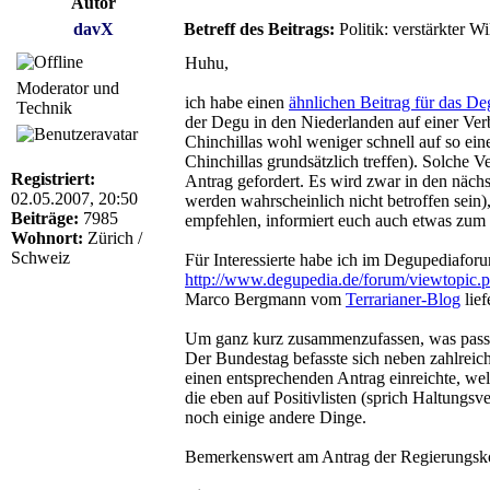
Autor
davX
Betreff des Beitrags:
Politik: verstärkter W
Huhu,
Moderator und
ich habe einen
ähnlichen Beitrag für das D
Technik
der Degu in den Niederlanden auf einer Verbo
Chinchillas wohl weniger schnell auf so eine
Chinchillas grundsätzlich treffen). Solche 
Registriert:
Antrag gefordert. Es wird zwar in den näch
02.05.2007, 20:50
werden wahrscheinlich nicht betroffen sein)
Beiträge:
7985
empfehlen, informiert euch auch etwas zum
Wohnort:
Zürich /
Schweiz
Für Interessierte habe ich im Degupediafor
http://www.degupedia.de/forum/viewtopic.
Marco Bergmann vom
Terrarianer-Blog
lief
Um ganz kurz zusammenzufassen, was passi
Der Bundestag befasste sich neben zahlre
einen entsprechenden Antrag einreichte, we
die eben auf Positivlisten (sprich Haltungsv
noch einige andere Dinge.
Bemerkenswert am Antrag der Regierungskoali