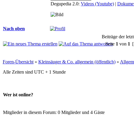
Degupedia 2.0:
Videos (Youtube)
|
Dokumen
Nach oben
Beiträge der letz
Seite
1
von
1
[
Foren-Übersicht
»
Kleinsäuger & Co. allgemein (öffentlich)
»
Allgem
Alle Zeiten sind UTC + 1 Stunde
Wer ist online?
Mitglieder in diesem Forum: 0 Mitglieder und 4 Gäste