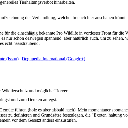
generelles Tierhaltungsverbot hinarbeiten.
aufzeichnung der Verhandlung, welche ihr euch hier anschauen könnt:
e für die einschlägig bekannte Pro Wildlife in vordester Front für die
d es nur schon deswegen spannend, aber natürlich auch, um zu sehen, 
t es echt haarsträubend.
te (Issuu)
|
Degupedia International (Google+)
er Wildtierschutz und mögliche Tierver
bringst und zum Denken anregst.
u Gemüte führen (hole es aber alsbald nach). Mein momentaner spontaner
sser zu definieren und Grundsätze festzulegen, die "Exoten"haltung 
lgemein vor dem Gesetzt anders einzustufen.