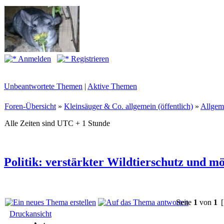
Anmelden
Registrieren
Unbeantwortete Themen
|
Aktive Themen
Foren-Übersicht
»
Kleinsäuger & Co. allgemein (öffentlich)
»
Allgem
Alle Zeiten sind UTC + 1 Stunde
Politik: verstärkter Wildtierschutz und m
Seite
1
von
1
[
Druckansicht