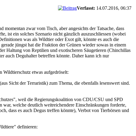
Verfasst:
14.07.2016, 06:37
ind momentan zwar vom Tisch, aber angesichts der Tatsache, dass
fte, ist ein solches Szenario nicht gänzlich auszuschliessen (wobei
efinitionen was als Wildtier oder Exot gilt, könnte es auch die
e, gerade jüngst hat die Fraktion der Grünen wieder sowas in einem
der Haltung von Reptilien und exotischeren Säugetieren (Chinchillas
äter auch Deguhalter betreffen könnte. Daher kann ich nur
 Wildtierschutz etwas aufgedröselt:
(aus Sicht der Terraristik) zum Thema, die ebenfalls lesenswert sind.
rschutzes", weil die Regierungskoalition von CDU/CSU und SPD
en war, welche deutlich weitreichendere Einschränkungen forderte,
 hoch, dass es auch Degus treffen könnte), Verbot von Tierbörsen und
ldtiere" definieren: