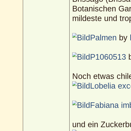
Botanischen Gar
mildeste und tro
Palmen
by
P1060513
Noch etwas chil
Lobelia exc
Fabiana im
und ein Zuckerb