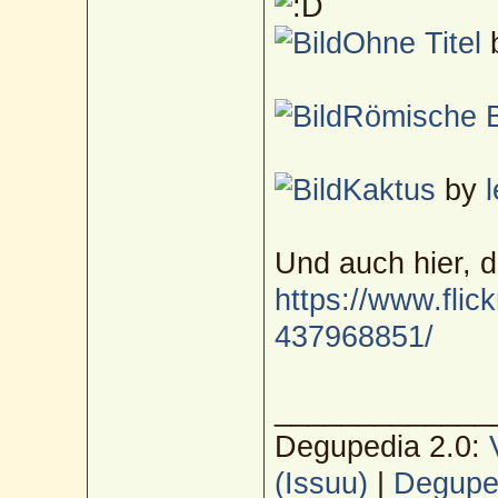
Ohne Titel
Römische 
Kaktus
by
Und auch hier, 
https://www.flic
437968851/
_____________
Degupedia 2.0:
(Issuu)
|
Deguped