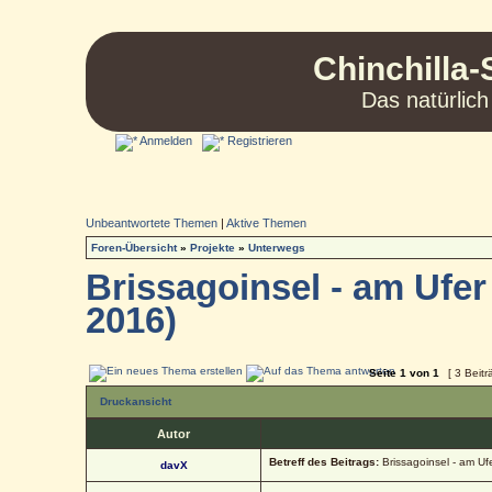
Chinchilla-
Das natürlich
Anmelden
Registrieren
Unbeantwortete Themen
|
Aktive Themen
Foren-Übersicht
»
Projekte
»
Unterwegs
Brissagoinsel - am Ufer
2016)
Seite
1
von
1
[ 3 Beitr
Druckansicht
Autor
Betreff des Beitrags:
Brissagoinsel - am Uf
davX