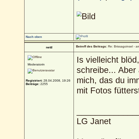
Nach oben
Betreff des Beitrags:
Re: Brissagoinsel - a
nettl
Is vielleicht bl
Moderatorin
schreibe... Aber 
mich, das du imm
Registriert:
28.04.2008, 19:26
Beiträge:
2255
mit Fotos fütter
_____________
LG Janet