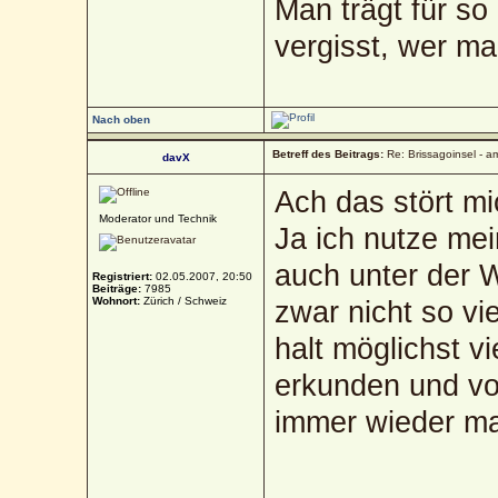
Man trägt für so
vergisst, wer ma
Nach oben
Betreff des Beitrags:
Re: Brissagoinsel - a
davX
Ach das stört mi
Moderator und Technik
Ja ich nutze mei
auch unter der
Registriert:
02.05.2007, 20:50
Beiträge:
7985
Wohnort:
Zürich / Schweiz
zwar nicht so vie
halt möglichst v
erkunden und vor
immer wieder ma
_____________