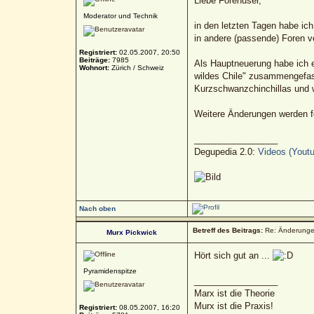
Liebe Forenuser,
Moderator und Technik
in den letzten Tagen habe ic
in andere (passende) Foren 
Registriert:
02.05.2007, 20:50
Beiträge:
7985
Als Hauptneuerung habe ich e
Wohnort:
Zürich / Schweiz
wildes Chile" zusammengefass
Kurzschwanzchinchillas und 
Weitere Änderungen werden fo
_________________
Degupedia 2.0:
Videos (Youtu
Nach oben
Betreff des Beitrags:
Re: Änderunge
Murx Pickwick
Hört sich gut an ...
Pyramidenspitze
_________________
Marx ist die Theorie
Murx ist die Praxis!
Registriert:
08.05.2007, 16:20