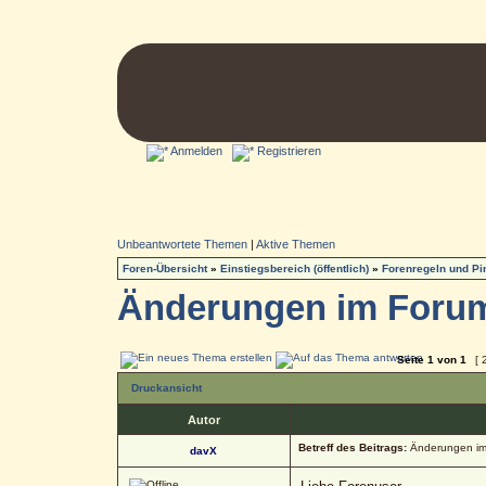
Anmelden
Registrieren
Unbeantwortete Themen
|
Aktive Themen
Foren-Übersicht
»
Einstiegsbereich (öffentlich)
»
Forenregeln und P
Änderungen im Foru
Seite
1
von
1
[ 
Druckansicht
Autor
Betreff des Beitrags:
Änderungen im
davX