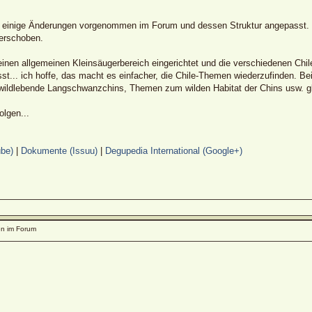
h einige Änderungen vorgenommen im Forum und dessen Struktur angepasst. E
verschoben.
inen allgemeinen Kleinsäugerbereich eingerichtet und die verschiedenen Chi
t... ich hoffe, das macht es einfacher, die Chile-Themen wiederzufinden. Be
wildlebende Langschwanzchins, Themen zum wilden Habitat der Chins usw. g
lgen...
be)
|
Dokumente (Issuu)
|
Degupedia International (Google+)
n im Forum