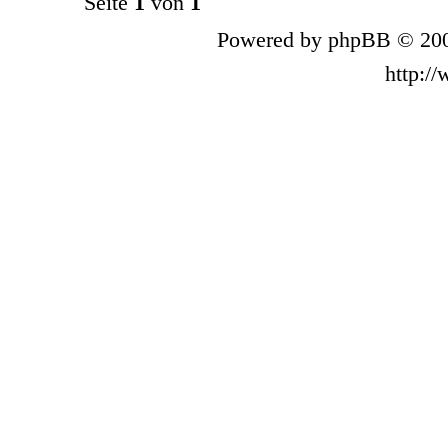
Seite
1
von
1
Powered by phpBB © 200
http:/