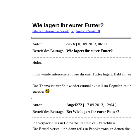
Wie lagert ihr eurer Futter?
http://chinforum.net/viewtopic.php?f=12&t=4350
Autor:
davX
[ 01.09.2013, 06:11 ]
Betreff des Beitrags:
Wie lagert ihr eurer Futter?
Huhu,
mich würde interessieren, wie ihr euer Futter lagert. Habt ihr 
Das Thema ist zur Zeit wieder einmal aktuell im Deguforum un
streifen
.
Autor:
Angel272
[ 17.09.2013, 12:04 ]
Betreff des Beitrags:
Re: Wie lagert ihr eurer Futter?
Ich verpack alles in Gefrierbeutel mit ZIP-Verschluss.
Die Beutel verstau ich dann teils in Pappkartons, in denen die