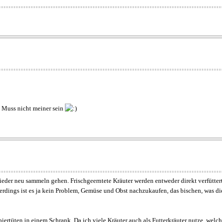
 Muss nicht meiner sein
 wieder neu sammeln gehen. Frischgeerntete Kräuter werden entweder direkt verfütter
llerdings ist es ja kein Problem, Gemüse und Obst nachzukaufen, das bischen, was d
iertüten in einem Schrank. Da ich viele Kräuter auch als Futterkräuter nutze, welc