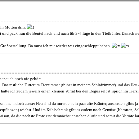
eln Motten drin.
kt und pack nun die Beutel nach und nach für 3-4 Tage in den Tiefkühler. Danach n
zten Großbestellung. Da muss ich mir wieder was eingeschleppt haben.
her auch noch nie gehört.
rt. Das restliche Futter im Tierzimmer (früher in meinem Schlafzimmer) und das Heu
atte ich zudem jeweils einen kleinen Vorrat bei den Degus selbst, sprich im Tierz
ammen, doch ausser Heu sind da nur noch ein paar alte Kräuter, ansonsten gibts ja
pflanzen) wächst. Und im Kühlschrank gibt es zudem noch Gemüse (Karotten, Sala
 Saison, da die nächste Ernte erst demnächst anstehen dürfte und somit die Vorräte