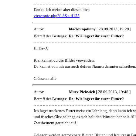
Danke. Ich meine aber diesen hier:
viewtopic.php?f=8&t=4155
Autor:
blackbinjohnny
[ 28.09.2013, 19:29 ]
Betreff des Beitrags:
Re: Wie lagert ihr eurer Futter?
Hi DavX
Klar kannst du die Bilder verwenden.
Du kannst von mir aus auch deinen Namen darunter schreiben.
Grüsse an alle
Autor:
Murx Pickwick
[ 28.09.2013, 19:48 ]
Betreff des Beitrags:
Re: Wie lagert ihr eurer Futter?
Ich lager trockenes Futter meist ein Jahr lang, dann kann ich
und frisches Obst solange es sich halt den Winter über hält. A
Zweibeinern gar nicht auf.
Gelagert werden getrocknete Blätter, Blüten und Kräuter in Pap