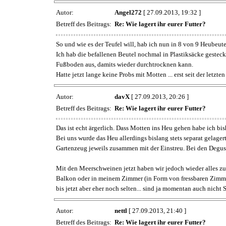
Autor:
Angel272
[ 27.09.2013, 19:32 ]
Betreff des Beitrags:
Re: Wie lagert ihr eurer Futter?
So und wie es der Teufel will, hab ich nun in 8 von 9 Heubeut
Ich hab die befallenen Beutel nochmal in Plastiksäcke gestec
Fußboden aus, damits wieder durchtrocknen kann.
Hatte jetzt lange keine Probs mit Motten ... erst seit der let
Autor:
davX
[ 27.09.2013, 20:26 ]
Betreff des Beitrags:
Re: Wie lagert ihr eurer Futter?
Das ist echt ärgerlich. Dass Motten ins Heu gehen habe ich bis
Bei uns wurde das Heu allerdings bislang stets separat gelage
Gartenzeug jeweils zusammen mit der Einstreu. Bei den Degus h
Mit den Meerschweinen jetzt haben wir jedoch wieder alles zus
Balkon oder in meinem Zimmer (in Form von fressbaren Zimmer
bis jetzt aber eher noch selten... sind ja momentan auch nicht
Autor:
nettl
[ 27.09.2013, 21:40 ]
Betreff des Beitrags:
Re: Wie lagert ihr eurer Futter?