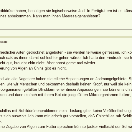
hilddrüse haben, benötigen sie logischerweise Jod. In Fertigfuttern ist es küns
eines abbekommen. Kann man ihnen Meeresalgenanbieten?
salge
iedlicher Arten getrocknet angeboten - sie werden teilweise gefressen, ich k
ch daß es ihnen damit schlechter gehen würde. Ich hatte den Eindruck, sie 
kt gut, braucht chin nicht. Aber sonst gerne mal wieder.
erung von Algen an Chins gibt es nicht.
 und wie alle Nagetiere haben sie etliche Anpassungen an Jodmangelgebiete. S
zen, wie wir Menschen und bekommen deshalb keinen Kropf, nur weil sie kei
ikroorganismen gefüllter Blinddarm einer dieser Anpassungen, sie können sic
ssen und dann einfach mit ihrem Kot die jodgefüllten Mikroorganismen futter
illas mit Schilddrüsenproblemen sein - bislang gibts keine Veröffentlichunge
as sich auswirkt. Ich kann mir jedoch gut vorstellen, daß Chinchillas mit Sc
.
ne Zugabe von Algen zum Futter sprechen könnte (außer vielleicht der Schwer