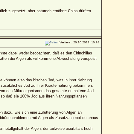
tlich zugesetzt, aber naturnah ernährte Chins dürften
Verfasst:
20.10.2019, 10:28
onnte dabei weder beobachten, daß es den Chinchillas
hatten die Algen als willkommene Abwechslung verspeist
ie können also das bischen Jod, was in ihrer Nahrung
n zusätzliches Jod zu ihrer Kräuternahrung bekommen.
h von den Mikroorganismen das gesamte enthaltene Jod
n, so daß sie 100% Jod aus ihren Nahrungspflanzen
n dazu, wie sich eine Zufütterung von Algen an
hilddrüsenproblemen mit Algen als Zusatzangebot durchaus
metallgehalt der Algen, der teilweise exorbitant hoch