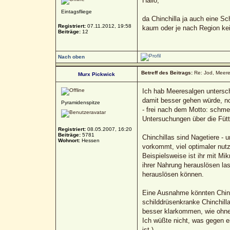
Hallo,
Eintagsfliege
da Chinchilla ja auch eine Sc
Registriert:
07.11.2012, 19:58
kaum oder je nach Region k
Beiträge:
12
Nach oben
Betreff des Beitrags:
Re: Jod, Meere
Murx Pickwick
Ich hab Meeresalgen untersch
damit besser gehen würde, no
Pyramidenspitze
- frei nach dem Motto: schmec
Untersuchungen über die Fütt
Registriert:
08.05.2007, 16:20
Beiträge:
5781
Chinchillas sind Nagetiere -
Wohnort:
Hessen
vorkommt, viel optimaler nut
Beispielsweise ist ihr mit M
ihrer Nahrung herauslösen la
herauslösen können.
Eine Ausnahme könnten Chinch
schilddrüsenkranke Chinchill
besser klarkommen, wie ohne
Ich wüßte nicht, was gegen ei
ist.)