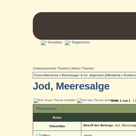
Anmelden
Registrieren
Unbeantwortete Themen
|
Aktive Themen
Foren-Übersicht
»
Kleinsäuger & Co. allgemein (öffentlich)
»
Ernähru
Jod, Meeresalge
Seite
1
von
1
[ 
Druckansicht
Autor
Betreff des Beitrags:
Jod, Meeresal
Chinchifan