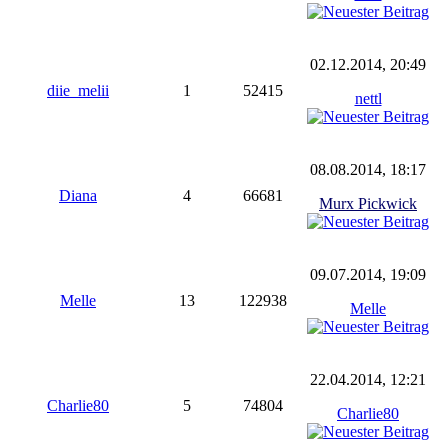
02.12.2014, 20:49
diie_melii
1
52415
nettl
08.08.2014, 18:17
Diana
4
66681
Murx Pickwick
09.07.2014, 19:09
Melle
13
122938
Melle
22.04.2014, 12:21
Charlie80
5
74804
Charlie80