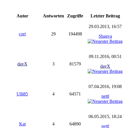
Autor
Antworten
Zugriffe
Letzter Beitrag
29.03.2013, 16:57
cori
29
194498
Shagya
09.11.2016, 00:51
davX
3
81579
davX
07.04.2016, 19:08
Ulli85
4
64571
nettl
06.05.2015, 18:24
Kat
4
64890
nettl