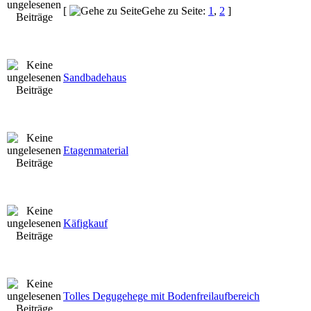
[
Gehe zu Seite:
1
,
2
]
Sandbadehaus
Etagenmaterial
Käfigkauf
Tolles Degugehege mit Bodenfreilaufbereich