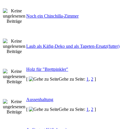
Noch ein Chinchilla-Zimmer
Laub als Käfig-Deko und als Tapeten-Ersatz(futter)
Holz für "Brettpinkler"
[
Gehe zu Seite:
1
,
2
]
Aussenhaltung
[
Gehe zu Seite:
1
,
2
]