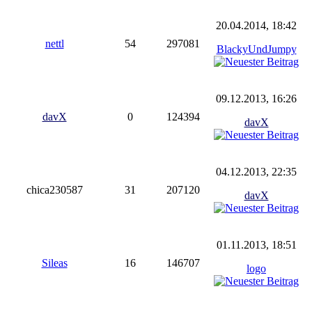
20.04.2014, 18:42
nettl
54
297081
BlackyUndJumpy
09.12.2013, 16:26
davX
0
124394
davX
04.12.2013, 22:35
chica230587
31
207120
davX
01.11.2013, 18:51
Sileas
16
146707
logo