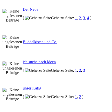
Der Neue
[
Gehe zu Seite:
1
,
2
,
3
,
4
]
Buddelkisten und Co.
ich suche nach Ideen
[
Gehe zu Seite:
1
,
2
,
3
]
unser Käfig
[
Gehe zu Seite:
1
,
2
]