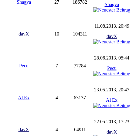
Shagya
27
186782
Shagya
11.08.2013, 20:49
davX
10
104311
davX
28.06.2013, 05:44
Pecu
7
77784
Pecu
23.05.2013, 20:47
Al Ex
4
63137
Al Ex
22.05.2013, 17:23
davX
4
64911
davX