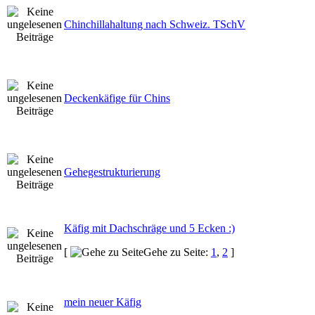
Chinchillahaltung nach Schweiz. TSchV
Deckenkäfige für Chins
Gehegestrukturierung
Käfig mit Dachschräge und 5 Ecken :)
[
Gehe zu Seite:
1
,
2
]
mein neuer Käfig