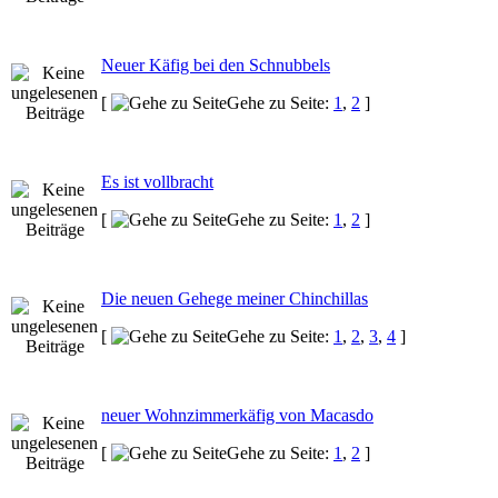
Neuer Käfig bei den Schnubbels
[
Gehe zu Seite:
1
,
2
]
Es ist vollbracht
[
Gehe zu Seite:
1
,
2
]
Die neuen Gehege meiner Chinchillas
[
Gehe zu Seite:
1
,
2
,
3
,
4
]
neuer Wohnzimmerkäfig von Macasdo
[
Gehe zu Seite:
1
,
2
]