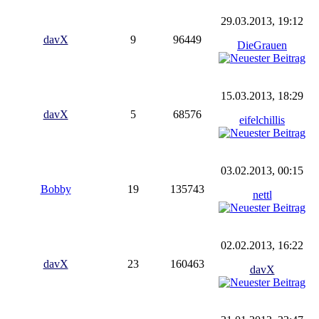
29.03.2013, 19:12
davX
9
96449
DieGrauen
15.03.2013, 18:29
davX
5
68576
eifelchillis
03.02.2013, 00:15
Bobby
19
135743
nettl
02.02.2013, 16:22
davX
23
160463
davX