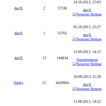
14.10.2013, 15:03
davX
2
57336
davX
05.10.2013, 23:27
davX
1
53762
davX
12.09.2013, 14:15
davX
13
144834
Senselesshope
29.08.2013, 11:28
Stinky
21
4429904
davX
13.08.2013, 14:22