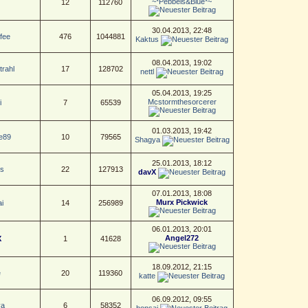
~*Pebbels&Blue*~
12
112760
30.04.2013, 22:48
fee
476
1044881
Kaktus
08.04.2013, 19:02
rahl
17
128702
nettl
05.04.2013, 19:25
Mcstormthesorcerer
i
7
65539
01.03.2013, 19:42
e89
10
79565
Shagya
25.01.2013, 18:12
s
22
127913
davX
07.01.2013, 18:08
Murx Pickwick
i
14
256989
06.01.2013, 20:01
Angel272
X
1
41628
18.09.2012, 21:15
e
20
119360
katte
06.09.2012, 09:55
ya
6
58352
bonsai