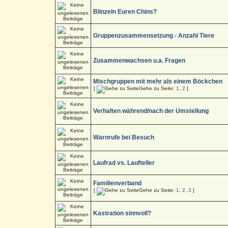
Blinzeln Euren Chins?
Gruppenzusammensetzung - Anzahl Tiere
Zusammenwachsen u.a. Fragen
Mischgruppen mit mehr als einem Böckchen
[
Gehe zu Seite:
1
,
2
]
Verhalten während/nach der Umstellung
Warnrufe bei Besuch
Laufrad vs. Laufteller
Familienverband
[
Gehe zu Seite:
1
,
2
,
3
]
Kastration sinnvoll?