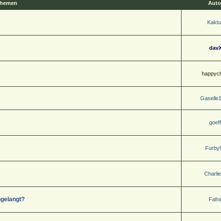
hemen
Auto
Kaktu
dav
happych
Gaselle
goeff
Furby
Charli
ngelangt?
Fafni