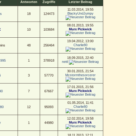
r
Antworten
Zugriffe
Letzter Beitrag
11.03.2014, 19:55
BlackyUndJumpy
s
18
124473
08.01.2013, 19:55
Murx Pickwick
X
10
103684
19.04.2012, 13:00
Charlie80
ins
48
256464
18.09.2015, 22:40
1995
1
378918
nettl
30.01.2015, 21:54
Mcstormthesorcerer
i
3
57770
17.01.2015, 21:56
Murx Pickwick
90
7
67667
01.05.2014, 11:41
Charlie80
e80
12
95093
12.02.2014, 19:58
Murx Pickwick
r
1
44980
18.11.2013, 12:11