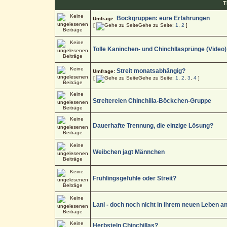
T
Bockgruppen: eure Erfahrungen
Umfrage:
[
Gehe zu Seite:
1
,
2
]
Tolle Kaninchen- und Chinchllasprünge (Video)
Streit monatsabhängig?
Umfrage:
[
Gehe zu Seite:
1
,
2
,
3
,
4
]
Streitereien Chinchilla-Böckchen-Gruppe
Dauerhafte Trennung, die einzige Lösung?
Weibchen jagt Männchen
Frühlingsgefühle oder Streit?
Lani - doch noch nicht in ihrem neuen Leben a
Herbsteln Chinchillas?