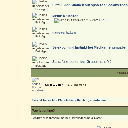
Einfluß der Kindheit auf späteres Sozialverhal
Meine 4 streiten..
[
Gehe zu Seite:
1
,
2
]
nageverhalten
Selektion und Instinkt bei Medikamentengabe
Schlafpositionen der Gruppenchefs?
Themen de
Seite
1
von
4
[ 179 Themen ]
Foren-Übersicht
»
Chinchillas (öffentlich)
»
Verhalten
Wer ist online?
Mitglieder in diesem Forum: 0 Mitglieder und 4 Gäste