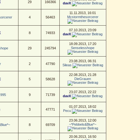
X
29
166366
davX
11.11.2013, 16:01
Mcstormthesorcerer
orcerer
4
56463
07.10.2013, 23:09
X
8
74933
davX
18.09.2013, 17:20
Senselesshope
shope
29
245794
23.08.2013, 06:31
r
2
47790
Sileas
22.08.2013, 21:28
DieGrauen
X
5
58628
23.07.2013, 22:22
1995
9
71739
davX
01.07.2013, 18:02
u
3
47771
Pecu
23.06.2013, 12:00
~*Pebbels&Blue*~
Blue*~
8
69709
20.06.2013, 16:50