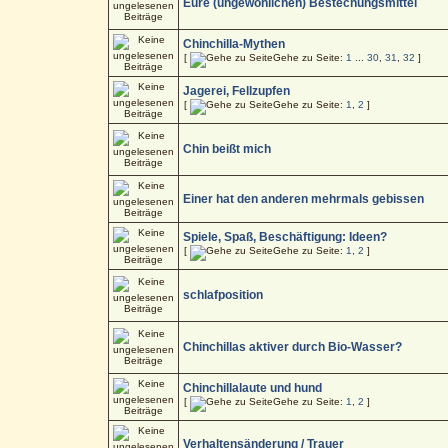
Eure (ungewöhlichen) Bestechungsmittel
Chinchilla-Mythen
[
Gehe zu Seite:
1
...
30
,
31
,
32
]
Jagerei, Fellzupfen
[
Gehe zu Seite:
1
,
2
]
Chin beißt mich
Einer hat den anderen mehrmals gebissen
Spiele, Spaß, Beschäftigung: Ideen?
[
Gehe zu Seite:
1
,
2
]
schlafposition
Chinchillas aktiver durch Bio-Wasser?
Chinchillalaute und hund
[
Gehe zu Seite:
1
,
2
]
Verhaltensänderung / Trauer