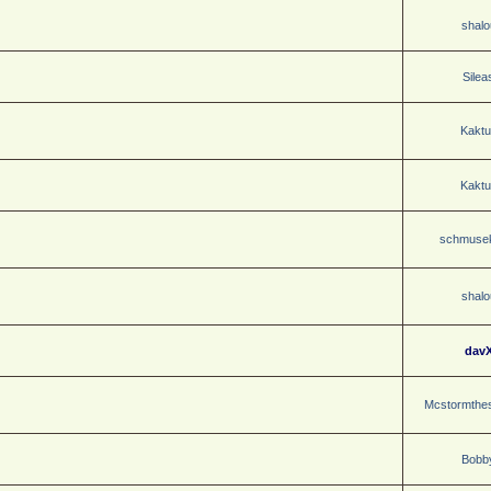
shalo
Silea
Kaktu
Kaktu
schmuse
shalo
dav
Mcstormthes
Bobb