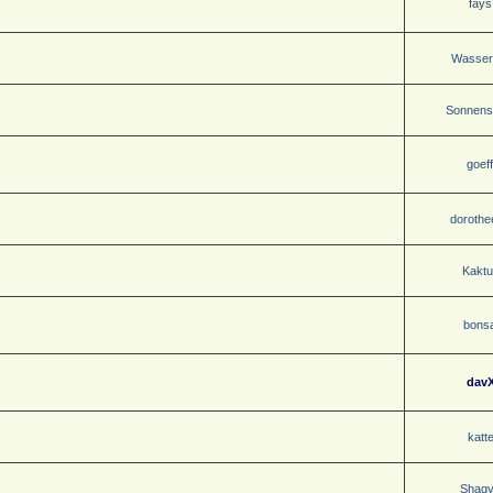
fays
Wasser
Sonnenst
goeff
dorothe
Kaktu
bonsa
dav
katt
Shag