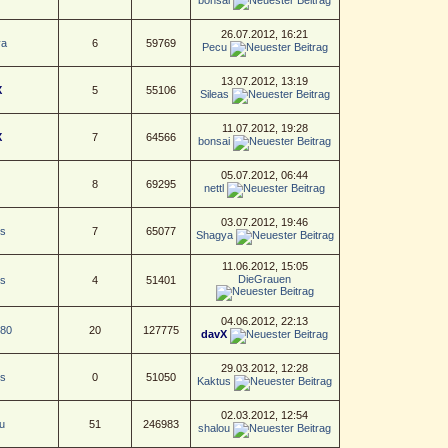
26.07.2012, 16:21
ya
6
59769
Pecu
13.07.2012, 13:19
X
5
55106
Sileas
11.07.2012, 19:28
X
7
64566
bonsai
05.07.2012, 06:44
8
69295
nettl
03.07.2012, 19:46
s
7
65077
Shagya
11.06.2012, 15:05
DieGrauen
s
4
51401
04.06.2012, 22:13
e80
20
127775
davX
29.03.2012, 12:28
s
0
51050
Kaktus
02.03.2012, 12:54
u
51
246983
shalou