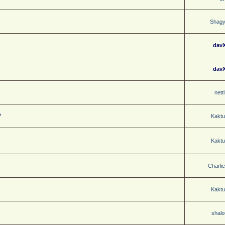
Shag
dav
dav
nettl
?
Kaktu
Kaktu
Charli
Kaktu
shalo