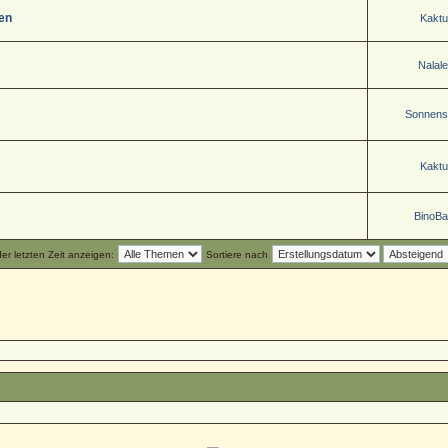
ten
Kaktu
Nalale
Sonnenst
Kaktu
BinoB
r letzten Zeit anzeigen:
Sortiere nach