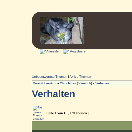
Anmelden
Registrieren
Unbeantwortete Themen
|
Aktive Themen
Foren-Übersicht
»
Chinchillas (öffentlich)
»
Verhalten
Verhalten
Seite
1
von
4
[ 179 Themen ]