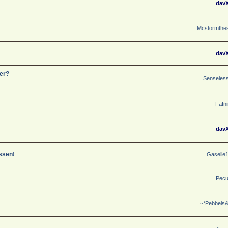
dav
Mcstormthes
dav
er?
Senseles
Fafni
dav
ssen!
Gaselle
Pec
~*Pebbels&