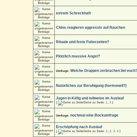
extrem Schreckhaft
Chins reagieren aggressiv auf Rauchen
Rituale und feste Futterzeiten?
Plötzlich massive Angst?
Welche Gruppen zerbrachen bei euch
Umfrage:
Natürliches zur Beruhigung (hormonell?)
Jagen in Käfig und teilweise im Auslauf
[
Gehe zu Seite:
1
,
2
]
nochmal eine Bockumfrage
Umfrage:
Erschöpfung nach Auslauf
[
Gehe zu Seite:
1
,
2
,
3
,
4
]