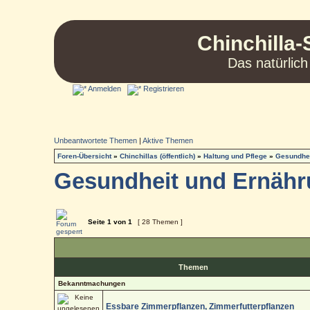
Chinchilla-
Das natürlich
Anmelden
Registrieren
Unbeantwortete Themen
|
Aktive Themen
Foren-Übersicht
»
Chinchillas (öffentlich)
»
Haltung und Pflege
»
Gesundhei
Gesundheit und Ernäh
Seite
1
von
1
[ 28 Themen ]
Themen
Bekanntmachungen
Essbare Zimmerpflanzen, Zimmerfutterpflanzen