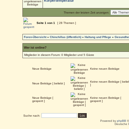
Körpertemperatur
Themen der letzten Zeit anzeigen:
Seite
1
von
1
[ 28 Themen ]
Foren-Übersicht
»
Chinchillas (öffentlich)
»
Haltung und Pflege
»
Gesundhei
Wer ist online?
Mitglieder in diesem Forum: 0 Mitglieder und 5 Gäste
Neue Beiträge
Keine neuen Beiträge
Keine neuen Beiträge [ belie
Neue Beiträge [ beliebt ]
]
Neue Beiträge [
Keine neuen Beiträge [
gesperrt ]
gesperrt ]
Suche nach:
Powered by
phpBB
©
Deutsche 