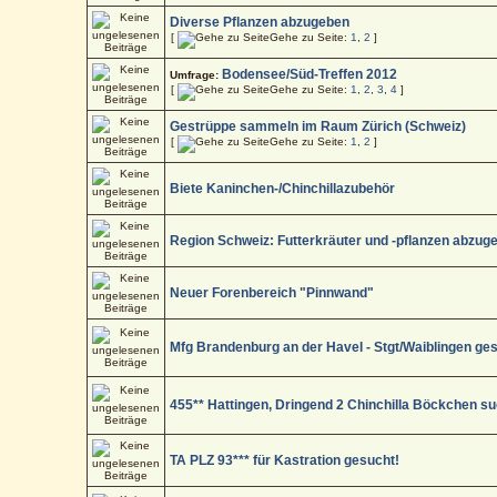
Diverse Pflanzen abzugeben
[
Gehe zu Seite:
1
,
2
]
Bodensee/Süd-Treffen 2012
Umfrage:
[
Gehe zu Seite:
1
,
2
,
3
,
4
]
Gestrüppe sammeln im Raum Zürich (Schweiz)
[
Gehe zu Seite:
1
,
2
]
Biete Kaninchen-/Chinchillazubehör
Region Schweiz: Futterkräuter und -pflanzen abzug
Neuer Forenbereich "Pinnwand"
Mfg Brandenburg an der Havel - Stgt/Waiblingen ge
455** Hattingen, Dringend 2 Chinchilla Böckchen s
TA PLZ 93*** für Kastration gesucht!