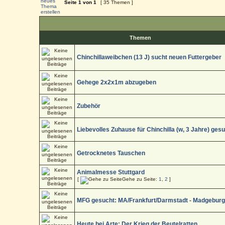
Seite
1
von
1
[ 35 Themen ]
Themen
Chinchillaweibchen (13 J) sucht neuen Futtergeber
Gehege 2x2x1m abzugeben
Zubehör
Liebevolles Zuhause für Chinchilla (w, 3 Jahre) ges
Getrocknetes Tauschen
Animalmesse Stuttgard
[
Gehe zu Seite:
1
,
2
]
MFG gesucht: MA/Frankfurt/Darmstadt - Madgebur
Heute bei Arte: Der Krieg der Beutelratten