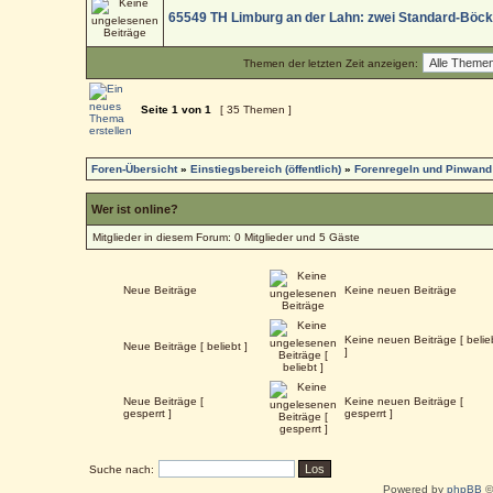
65549 TH Limburg an der Lahn: zwei Standard-Böc
Themen der letzten Zeit anzeigen:
Seite
1
von
1
[ 35 Themen ]
Foren-Übersicht
»
Einstiegsbereich (öffentlich)
»
Forenregeln und Pinwand
Wer ist online?
Mitglieder in diesem Forum: 0 Mitglieder und 5 Gäste
Neue Beiträge
Keine neuen Beiträge
Keine neuen Beiträge [ belie
Neue Beiträge [ beliebt ]
]
Neue Beiträge [
Keine neuen Beiträge [
gesperrt ]
gesperrt ]
Suche nach:
Powered by
phpBB
©