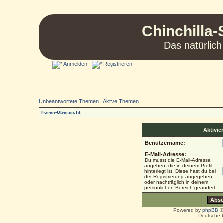
Chinchilla-
Das natürlich
Anmelden
Registrieren
Unbeantwortete Themen
|
Aktive Themen
Foren-Übersicht
Aktivie
Benutzername:
E-Mail-Adresse:
Du musst die E-Mail-Adresse
angeben, die in deinem Profil
hinterlegt ist. Diese hast du bei
der Registrierung angegeben
oder nachträglich in deinem
persönlichen Bereich geändert.
Powered by
phpBB
©
Deutsche 