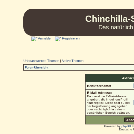
Chinchilla-
Das natürlich
Anmelden
Registrieren
Unbeantwortete Themen
|
Aktive Themen
Foren-Übersicht
Aktivie
Benutzername:
E-Mail-Adresse:
Du musst die E-Mail-Adresse
angeben, die in deinem Profil
hinterlegt ist. Diese hast du bei
der Registrierung angegeben
oder nachträglich in deinem
persönlichen Bereich geändert.
Powered by
phpBB
©
Deutsche 