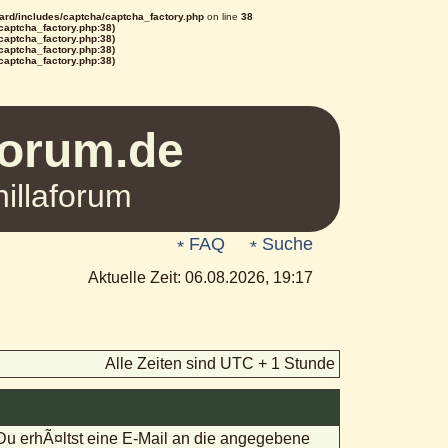
rd/includes/captcha/captcha_factory.php
on line
38
/captcha_factory.php:38)
/captcha_factory.php:38)
/captcha_factory.php:38)
/captcha_factory.php:38)
Forum.de
illaforum
FAQ
Suche
Aktuelle Zeit: 06.08.2026, 19:17
Alle Zeiten sind UTC + 1 Stunde
 Du erhÃ¤ltst eine E-Mail an die angegebene