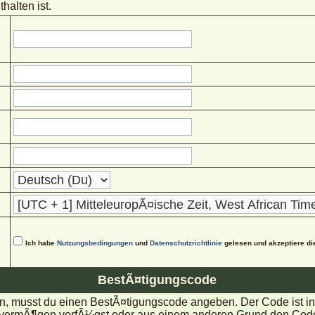
halten ist.
Ich habe
Nutzungsbedingungen
und
Datenschutzrichtlinie
gelesen und akzeptiere di
BestÃ¤tigungscode
, musst du einen BestÃ¤tigungscode angeben. Der Code ist in d
rmÃ¶gen verfÃ¼gst oder aus einem anderen Grund den Code nic