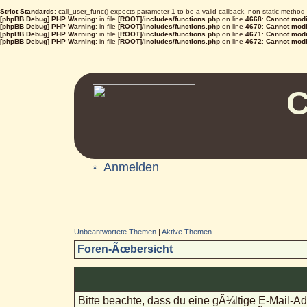
Strict Standards
: call_user_func() expects parameter 1 to be a valid callback, non-static metho
[phpBB Debug] PHP Warning
: in file
[ROOT]/includes/functions.php
on line
4668
:
Cannot modif
[phpBB Debug] PHP Warning
: in file
[ROOT]/includes/functions.php
on line
4670
:
Cannot modif
[phpBB Debug] PHP Warning
: in file
[ROOT]/includes/functions.php
on line
4671
:
Cannot modif
[phpBB Debug] PHP Warning
: in file
[ROOT]/includes/functions.php
on line
4672
:
Cannot modif
C
Anmelden
Unbeantwortete Themen
|
Aktive Themen
Foren-Ãœbersicht
Bitte beachte, dass du eine gÃ¼ltige E-Mail-A