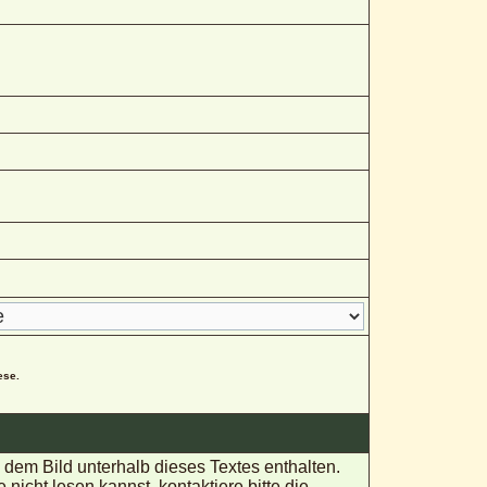
ese.
em Bild unterhalb dieses Textes enthalten.
ht lesen kannst, kontaktiere bitte die