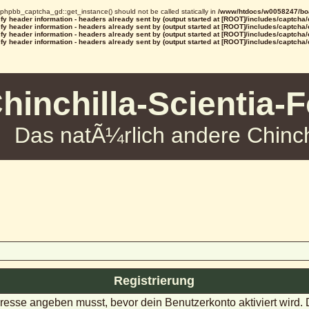
d phpbb_captcha_gd::get_instance() should not be called statically in
/www/htdocs/w0058247/boa
y header information - headers already sent by (output started at [ROOT]/includes/captcha
y header information - headers already sent by (output started at [ROOT]/includes/captcha
y header information - headers already sent by (output started at [ROOT]/includes/captcha
y header information - headers already sent by (output started at [ROOT]/includes/captcha
hinchilla-Scientia-
Das natÃ¼rlich andere Chinch
Registrierung
dresse angeben musst, bevor dein Benutzerkonto aktiviert wird.