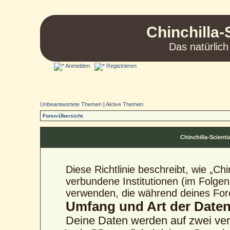
Chinchilla-
Das natürlich
Anmelden
Registrieren
Unbeantwortete Themen
|
Aktive Themen
Foren-Übersicht
Chinchilla-Scienti
Diese Richtlinie beschreibt, wie „Ch
verbundene Institutionen (im Folge
verwenden, die während deines Fo
Umfang und Art der Date
Deine Daten werden auf zwei ve