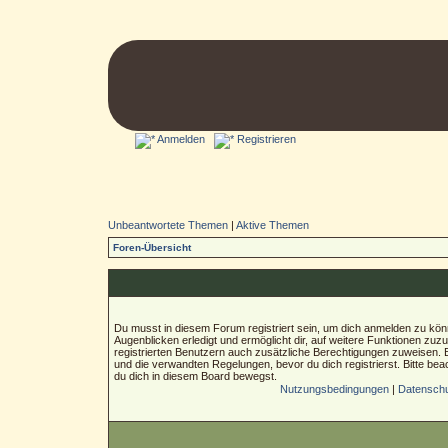
Anmelden
Registrieren
Unbeantwortete Themen
|
Aktive Themen
Foren-Übersicht
Du musst in diesem Forum registriert sein, um dich anmelden zu könn
Augenblicken erledigt und ermöglicht dir, auf weitere Funktionen zuz
registrierten Benutzern auch zusätzliche Berechtigungen zuweisen.
und die verwandten Regelungen, bevor du dich registrierst. Bitte bea
du dich in diesem Board bewegst.
Nutzungsbedingungen
|
Datenschut