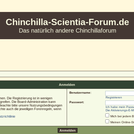
Chinchilla-Scientia-Forum.de
Das natürlich andere Chinchillaforum
Anmelden
Benutzername:
Registrieren
en. Die Registrierung ist in wenigen
ugreifen. Die Board-Administration kann
Passwort:
 Beachte bitte unsere Nutzungsbedingungen
Ich habe mein Pass
chte auch die jeweiligen Forenregeln, wenn
Die Aktivierungs-E-M
zrichtlinie
Mich bei jedem 
Meinen Online-St