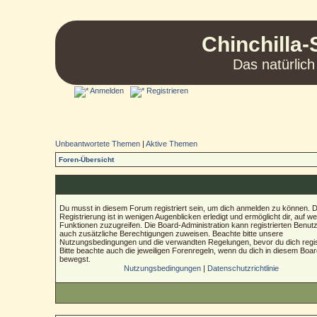
Chinchilla-
Das natürlich
Anmelden
Registrieren
Unbeantwortete Themen
|
Aktive Themen
Foren-Übersicht
Du musst in diesem Forum registriert sein, um dich anmelden zu können. D
Registrierung ist in wenigen Augenblicken erledigt und ermöglicht dir, auf we
Funktionen zuzugreifen. Die Board-Administration kann registrierten Benut
auch zusätzliche Berechtigungen zuweisen. Beachte bitte unsere
Nutzungsbedingungen und die verwandten Regelungen, bevor du dich regist
Bitte beachte auch die jeweiligen Forenregeln, wenn du dich in diesem Boa
bewegst.
Nutzungsbedingungen
|
Datenschutzrichtlinie