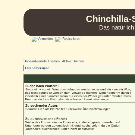
Chinchilla-
Das natürlich
Anmelden
Registrieren
Unbeantwortete Themen
|
Aktive Themen
Foren-Übersicht
Suche nach Wörtern:
Setze ein
+
vor ein Wort, das gefunden werden muss und ein
-
vor ein Wort,
das nicht gefunden werden darf. Verwende mehrere Wörter getrennt durch
|
innerhalb einer Klammer, wenn nur eines der Wörter gefunden werden muss.
Benutze ein * als Platzhalter für teilweise Übereinstimmungen.
Zu suchender Autor:
Benutze ein * als Platzhalter für teilweise Übereinstimmungen.
Zu durchsuchende Foren:
Wähle das Forum oder die Foren aus, in denen gesucht werden soll.
Unterforen werden automatisch mit durchsucht, sofern du die Option
„Unterforen durchsuchen“ unten nicht deaktivierst.