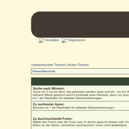
Anmelden
Registrieren
Unbeantwortete Themen
|
Aktive Themen
Foren-Übersicht
Suche nach Wörtern:
Setze ein
+
vor ein Wort, das gefunden werden muss und ein
-
vor ein W
mehrere Wörter getrennt durch
|
innerhalb einer Klammer, wenn nur ein
ein * als Platzhalter für teilweise Übereinstimmungen.
Zu suchender Autor:
Benutze ein * als Platzhalter für teilweise Übereinstimmungen.
Zu durchsuchende Foren:
Wähle das Forum oder die Foren aus, in denen gesucht werden soll. Unt
sofern du die Option „Unterforen durchsuchen“ unten nicht deaktivierst.