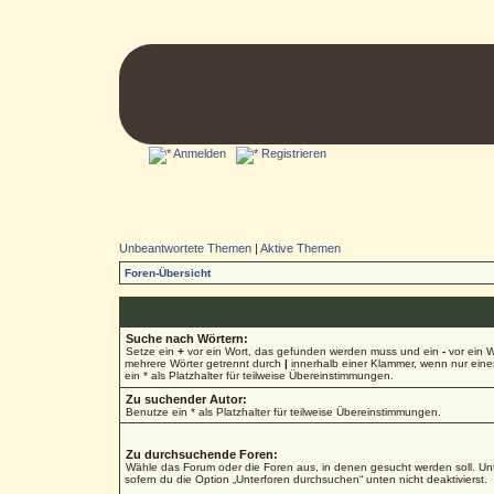
Anmelden
Registrieren
Unbeantwortete Themen
|
Aktive Themen
Foren-Übersicht
Suche nach Wörtern:
Setze ein
+
vor ein Wort, das gefunden werden muss und ein
-
vor ein W
mehrere Wörter getrennt durch
|
innerhalb einer Klammer, wenn nur ein
ein * als Platzhalter für teilweise Übereinstimmungen.
Zu suchender Autor:
Benutze ein * als Platzhalter für teilweise Übereinstimmungen.
Zu durchsuchende Foren:
Wähle das Forum oder die Foren aus, in denen gesucht werden soll. Unt
sofern du die Option „Unterforen durchsuchen“ unten nicht deaktivierst.