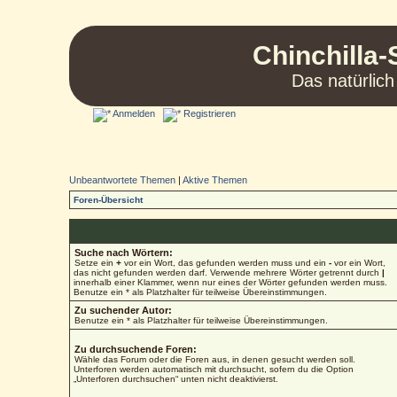
Chinchilla-
Das natürlich
Anmelden
Registrieren
Unbeantwortete Themen
|
Aktive Themen
Foren-Übersicht
Suche nach Wörtern:
Setze ein
+
vor ein Wort, das gefunden werden muss und ein
-
vor ein Wort,
das nicht gefunden werden darf. Verwende mehrere Wörter getrennt durch
|
innerhalb einer Klammer, wenn nur eines der Wörter gefunden werden muss.
Benutze ein * als Platzhalter für teilweise Übereinstimmungen.
Zu suchender Autor:
Benutze ein * als Platzhalter für teilweise Übereinstimmungen.
Zu durchsuchende Foren:
Wähle das Forum oder die Foren aus, in denen gesucht werden soll.
Unterforen werden automatisch mit durchsucht, sofern du die Option
„Unterforen durchsuchen“ unten nicht deaktivierst.