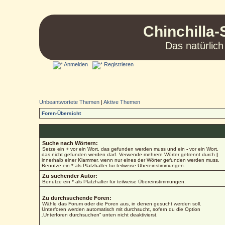
Chinchilla-
Das natürlich
Anmelden
Registrieren
Unbeantwortete Themen
|
Aktive Themen
Foren-Übersicht
Suche nach Wörtern:
Setze ein
+
vor ein Wort, das gefunden werden muss und ein
-
vor ein Wort,
das nicht gefunden werden darf. Verwende mehrere Wörter getrennt durch
|
innerhalb einer Klammer, wenn nur eines der Wörter gefunden werden muss.
Benutze ein * als Platzhalter für teilweise Übereinstimmungen.
Zu suchender Autor:
Benutze ein * als Platzhalter für teilweise Übereinstimmungen.
Zu durchsuchende Foren:
Wähle das Forum oder die Foren aus, in denen gesucht werden soll.
Unterforen werden automatisch mit durchsucht, sofern du die Option
„Unterforen durchsuchen“ unten nicht deaktivierst.