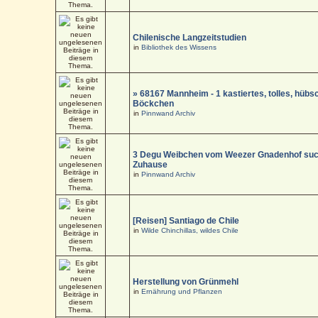
Chilenische Langzeitstudien
in
Bibliothek des Wissens
» 68167 Mannheim - 1 kastiertes, tolles, hüb
Böckchen
in
Pinnwand Archiv
3 Degu Weibchen vom Weezer Gnadenhof suc
Zuhause
in
Pinnwand Archiv
[Reisen] Santiago de Chile
in
Wilde Chinchillas, wildes Chile
Herstellung von Grünmehl
in
Ernährung und Pflanzen