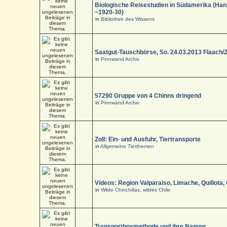
Biologische Reisestudien in Südamerika (Han
~1920-30)
in
Bibliothek des Wissens
Saatgut-Tauschbörse, So. 24.03.2013 Flaach/
in
Pinnwand Archiv
57290 Gruppe von 4 Chinns dringend
in
Pinnwand Archiv
Zoll: Ein- und Ausfuhr, Tiertransporte
in
Allgemeine Tierthemen
Videos: Region Valparaiso, Limache, Quillota,
in
Wilde Chinchillas, wildes Chile
Transportboxmethode und ihre Namen