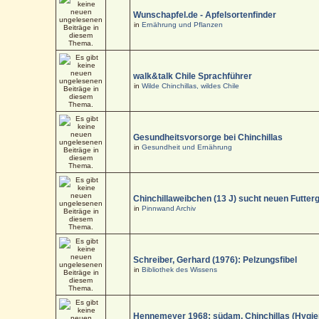
Wunschapfel.de - Apfelsortenfinder
in
Ernährung und Pflanzen
walk&talk Chile Sprachführer
in
Wilde Chinchillas, wildes Chile
Gesundheitsvorsorge bei Chinchillas
in
Gesundheit und Ernährung
Chinchillaweibchen (13 J) sucht neuen Futter
in
Pinnwand Archiv
Schreiber, Gerhard (1976): Pelzungsfibel
in
Bibliothek des Wissens
Hennemeyer 1968: südam. Chinchillas (Hygi