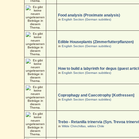
Food analysis (Proximate analysis)
in
English Section (German subtitles)
Edible Houseplants (Zimmerfutterpflanzen)
in
English Section (German subtitles)
How to build a labyrinth for degus (guest articl
in
English Section (German subtitles)
Coprophagy and Caecotrophy [Kotfressen]
in
English Section (German subtitles)
Trebo - Retanilla trinervia (Syn. Trevoa trinerv
in
Wilde Chinchillas, wildes Chile