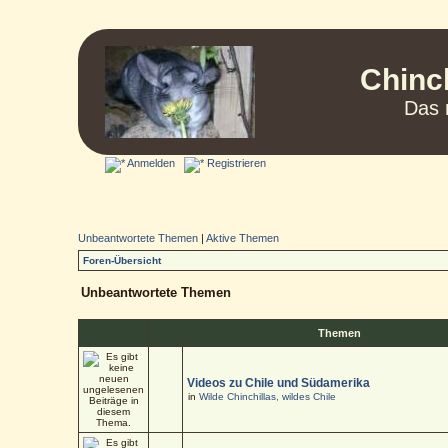
Chinc
Das 
Anmelden
Registrieren
Unbeantwortete Themen
|
Aktive Themen
Foren-Übersicht
Unbeantwortete Themen
Themen
Videos zu Chile und Südamerika
in
Wilde Chinchillas, wildes Chile