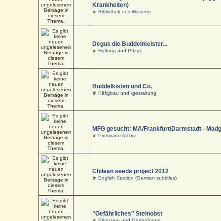
Krankheiten)
in
Bibliothek des Wissens
Degus die Buddelmeister...
in
Haltung und Pflege
Buddelkisten und Co.
in
Käfigbau und -gestaltung
MFG gesucht: MA/Frankfurt/Darmstadt - Mad
in
Pinnwand Archiv
Chilean seeds project 2012
in
English Section (German subtitles)
"Gefährliches" Steinobst
in
Pflanzen- und Gartenforum