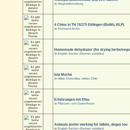
in
Vergesellschaftung
4 Chins in TH 76275 Ettlingen (BaWü, RLP)
in
Pinnwand Archiv
Homemade dehydrator (for drying herbs/vegs
in
English Section (German subtitles)
Isla Mocha
in
Wilde Chinchillas, wildes Chile
Erfahrungen mit Efeu
in
Pflanzen- und Gartenforum
Animals prefer working for tidbits, degus too
in
English Section (German subtitles)