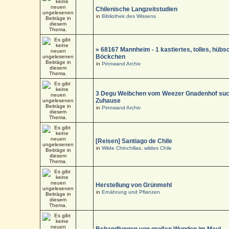
Chilenische Langzeitstudien
in
Bibliothek des Wissens
» 68167 Mannheim - 1 kastiertes, tolles, hüb
Böckchen
in
Pinnwand Archiv
3 Degu Weibchen vom Weezer Gnadenhof suc
Zuhause
in
Pinnwand Archiv
[Reisen] Santiago de Chile
in
Wilde Chinchillas, wildes Chile
Herstellung von Grünmehl
in
Ernährung und Pflanzen
Behandlungen von großen Wunden im Maul