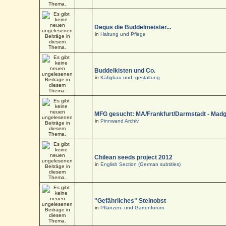
Degus die Buddelmeister...
in
Haltung und Pflege
Buddelkisten und Co.
in
Käfigbau und -gestaltung
MFG gesucht: MA/Frankfurt/Darmstadt - Mad
in
Pinnwand Archiv
Chilean seeds project 2012
in
English Section (German subtitles)
"Gefährliches" Steinobst
in
Pflanzen- und Gartenforum