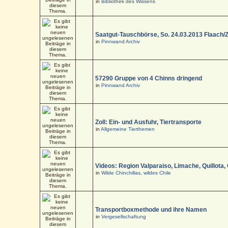
in
Bibliothek des Wissens
Saatgut-Tauschbörse, So. 24.03.2013 Flaach/
in
Pinnwand Archiv
57290 Gruppe von 4 Chinns dringend
in
Pinnwand Archiv
Zoll: Ein- und Ausfuhr, Tiertransporte
in
Allgemeine Tierthemen
Videos: Region Valparaiso, Limache, Quillota,
in
Wilde Chinchillas, wildes Chile
Transportboxmethode und ihre Namen
in
Vergesellschaftung