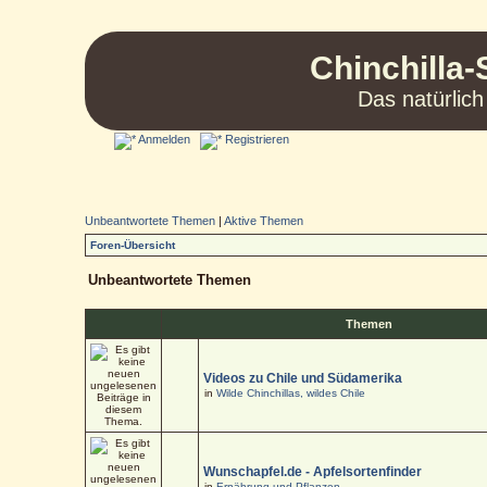
Chinchilla-
Das natürlich
Anmelden
Registrieren
Unbeantwortete Themen
|
Aktive Themen
Foren-Übersicht
Unbeantwortete Themen
Themen
Videos zu Chile und Südamerika
in
Wilde Chinchillas, wildes Chile
Wunschapfel.de - Apfelsortenfinder
in
Ernährung und Pflanzen