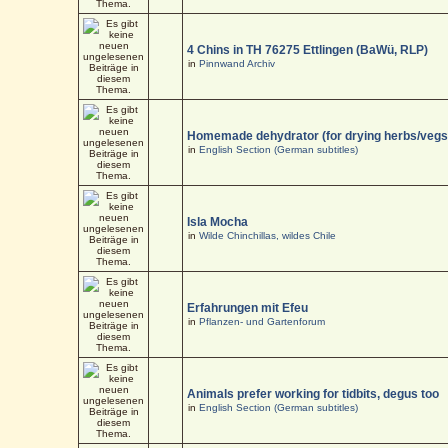
4 Chins in TH 76275 Ettlingen (BaWü, RLP)
in
Pinnwand Archiv
Homemade dehydrator (for drying herbs/vegs
in
English Section (German subtitles)
Isla Mocha
in
Wilde Chinchillas, wildes Chile
Erfahrungen mit Efeu
in
Pflanzen- und Gartenforum
Animals prefer working for tidbits, degus too
in
English Section (German subtitles)