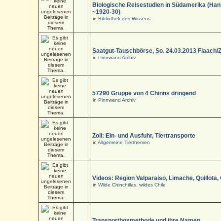
Biologische Reisestudien in Südamerika (Han
~1920-30)
in
Bibliothek des Wissens
Saatgut-Tauschbörse, So. 24.03.2013 Flaach/
in
Pinnwand Archiv
57290 Gruppe von 4 Chinns dringend
in
Pinnwand Archiv
Zoll: Ein- und Ausfuhr, Tiertransporte
in
Allgemeine Tierthemen
Videos: Region Valparaiso, Limache, Quillota,
in
Wilde Chinchillas, wildes Chile
Transportboxmethode und ihre Namen