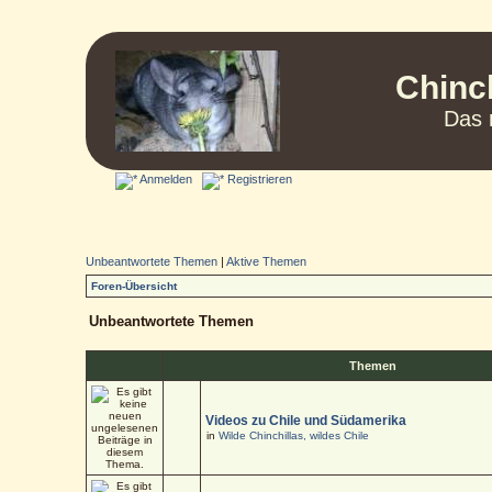
Chinc
Das 
Anmelden
Registrieren
Unbeantwortete Themen
|
Aktive Themen
Foren-Übersicht
Unbeantwortete Themen
Themen
Videos zu Chile und Südamerika
in
Wilde Chinchillas, wildes Chile