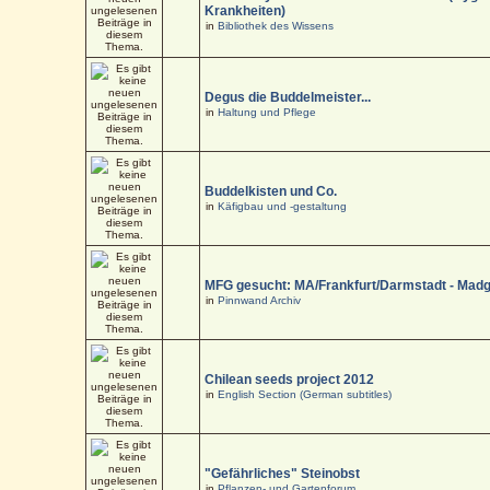
Krankheiten)
in
Bibliothek des Wissens
Degus die Buddelmeister...
in
Haltung und Pflege
Buddelkisten und Co.
in
Käfigbau und -gestaltung
MFG gesucht: MA/Frankfurt/Darmstadt - Mad
in
Pinnwand Archiv
Chilean seeds project 2012
in
English Section (German subtitles)
"Gefährliches" Steinobst
in
Pflanzen- und Gartenforum