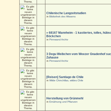
Chilenische Langzeitstudien
in
Bibliothek des Wissens
» 68167 Mannheim - 1 kastiertes, tolles, hüb
Böckchen
in
Pinnwand Archiv
3 Degu Weibchen vom Weezer Gnadenhof suc
Zuhause
in
Pinnwand Archiv
[Reisen] Santiago de Chile
in
Wilde Chinchillas, wildes Chile
Herstellung von Grünmehl
in
Ernährung und Pflanzen