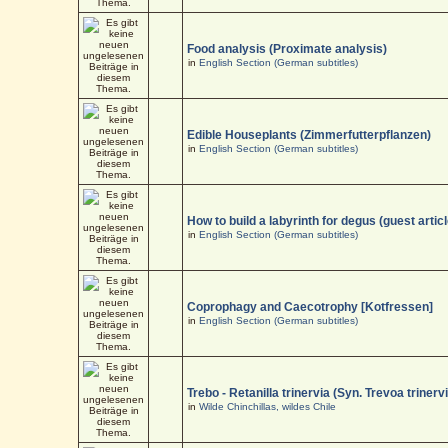
Food analysis (Proximate analysis)
in
English Section (German subtitles)
Edible Houseplants (Zimmerfutterpflanzen)
in
English Section (German subtitles)
How to build a labyrinth for degus (guest articl
in
English Section (German subtitles)
Coprophagy and Caecotrophy [Kotfressen]
in
English Section (German subtitles)
Trebo - Retanilla trinervia (Syn. Trevoa trinerv
in
Wilde Chinchillas, wildes Chile