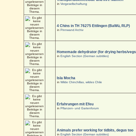
in
Vergesellschaftung
4 Chins in TH 76275 Ettlingen (BaWü, RLP)
in
Pinnwand Archiv
Homemade dehydrator (for drying herbs/vegs
in
English Section (German subtitles)
Isla Mocha
in
Wilde Chinchillas, wildes Chile
Erfahrungen mit Efeu
in
Pflanzen- und Gartenforum
Animals prefer working for tidbits, degus too
in
English Section (German subtitles)