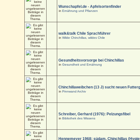
Wunschapfel.de - Apfelsortenfinder
in
Ernährung und Pflanzen
walk&talk Chile Sprachführer
in
Wilde Chinchillas, wildes Chile
Gesundheitsvorsorge bei Chinchillas
in
Gesundheit und Ernährung
Chinchillaweibchen (13 J) sucht neuen Futter
in
Pinnwand Archiv
Schreiber, Gerhard (1976): Pelzungsfibel
in
Bibliothek des Wissens
Hennemeyer 1968: südam. Chinchillas (Hygi