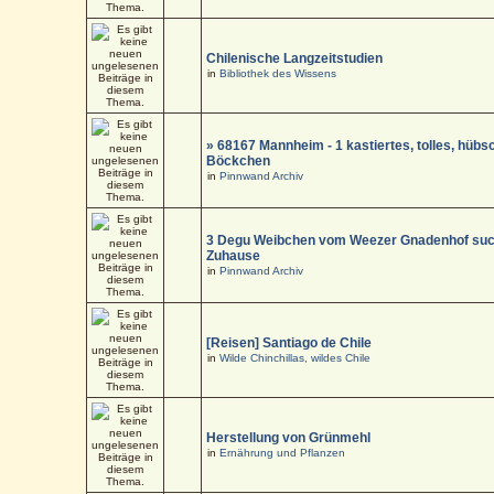
Chilenische Langzeitstudien
in
Bibliothek des Wissens
» 68167 Mannheim - 1 kastiertes, tolles, hüb
Böckchen
in
Pinnwand Archiv
3 Degu Weibchen vom Weezer Gnadenhof suc
Zuhause
in
Pinnwand Archiv
[Reisen] Santiago de Chile
in
Wilde Chinchillas, wildes Chile
Herstellung von Grünmehl
in
Ernährung und Pflanzen