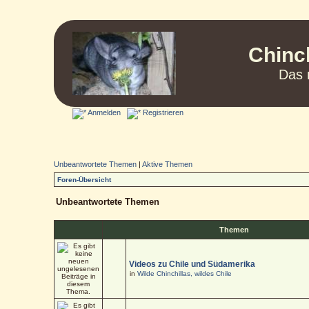
Chinc
Das 
Anmelden
Registrieren
Unbeantwortete Themen
|
Aktive Themen
Foren-Übersicht
Unbeantwortete Themen
Themen
Videos zu Chile und Südamerika
in
Wilde Chinchillas, wildes Chile