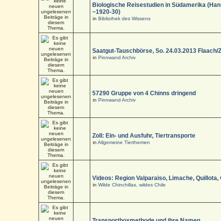
Biologische Reisestudien in Südamerika (Han
~1920-30)
in
Bibliothek des Wissens
Saatgut-Tauschbörse, So. 24.03.2013 Flaach/
in
Pinnwand Archiv
57290 Gruppe von 4 Chinns dringend
in
Pinnwand Archiv
Zoll: Ein- und Ausfuhr, Tiertransporte
in
Allgemeine Tierthemen
Videos: Region Valparaiso, Limache, Quillota,
in
Wilde Chinchillas, wildes Chile
Transportboxmethode und ihre Namen