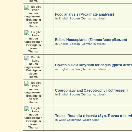
Food analysis (Proximate analysis)
in
English Section (German subtitles)
Edible Houseplants (Zimmerfutterpflanzen)
in
English Section (German subtitles)
How to build a labyrinth for degus (guest articl
in
English Section (German subtitles)
Coprophagy and Caecotrophy [Kotfressen]
in
English Section (German subtitles)
Trebo - Retanilla trinervia (Syn. Trevoa trinerv
in
Wilde Chinchillas, wildes Chile