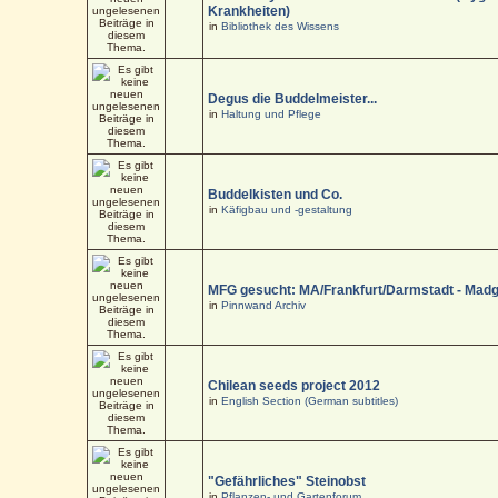
Krankheiten)
in
Bibliothek des Wissens
Degus die Buddelmeister...
in
Haltung und Pflege
Buddelkisten und Co.
in
Käfigbau und -gestaltung
MFG gesucht: MA/Frankfurt/Darmstadt - Mad
in
Pinnwand Archiv
Chilean seeds project 2012
in
English Section (German subtitles)
"Gefährliches" Steinobst
in
Pflanzen- und Gartenforum