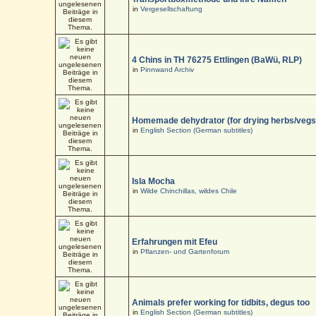
in
Vergesellschaftung
4 Chins in TH 76275 Ettlingen (BaWü, RLP)
in
Pinnwand Archiv
Homemade dehydrator (for drying herbs/vegs
in
English Section (German subtitles)
Isla Mocha
in
Wilde Chinchillas, wildes Chile
Erfahrungen mit Efeu
in
Pflanzen- und Gartenforum
Animals prefer working for tidbits, degus too
in
English Section (German subtitles)