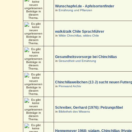
Wunschapfel.de - Apfelsortenfinder
in
Ernährung und Pflanzen
walk&talk Chile Sprachführer
in
Wilde Chinchillas, wildes Chile
Gesundheitsvorsorge bei Chinchillas
in
Gesundheit und Ernährung
Chinchillaweibchen (13 J) sucht neuen Futter
in
Pinnwand Archiv
Schreiber, Gerhard (1976): Pelzungsfibel
in
Bibliothek des Wissens
Hennemeyer 1968: südam. Chinchillas (Hygi