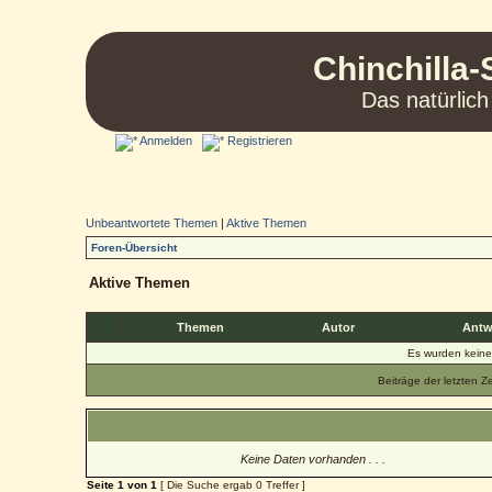
Chinchilla-
Das natürlich
Anmelden
Registrieren
Unbeantwortete Themen
|
Aktive Themen
Foren-Übersicht
Aktive Themen
Themen
Autor
Antw
Es wurden kein
Beiträge der letzten Z
Keine Daten vorhanden . . .
Seite
1
von
1
[ Die Suche ergab 0 Treffer ]