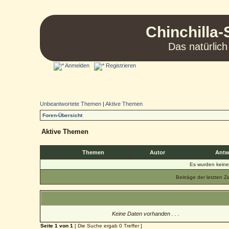
Chinchilla-
Das natürlich
Anmelden
Registrieren
Unbeantwortete Themen
|
Aktive Themen
Foren-Übersicht
Aktive Themen
Themen
Autor
Antw
Es wurden kein
Beiträge der letzten Z
Keine Daten vorhanden . . .
Seite
1
von
1
[ Die Suche ergab 0 Treffer ]