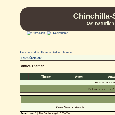
Chinchilla-
Das natürlich
Anmelden
Registrieren
Unbeantwortete Themen
|
Aktive Themen
Foren-Übersicht
Aktive Themen
Themen
Autor
Antw
Es wurden kein
Beiträge der letzten Z
Keine Daten vorhanden . . .
Seite
1
von
1
[ Die Suche ergab 0 Treffer ]