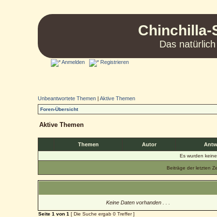
Chinchilla-
Das natürlich
Anmelden
Registrieren
Unbeantwortete Themen
|
Aktive Themen
Foren-Übersicht
Aktive Themen
Themen
Autor
Antw
Es wurden kein
Beiträge der letzten Z
Keine Daten vorhanden . . .
Seite
1
von
1
[ Die Suche ergab 0 Treffer ]