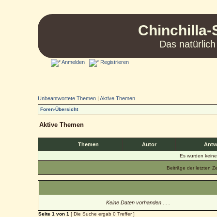
Chinchilla-
Das natürlich
Anmelden
Registrieren
Unbeantwortete Themen
|
Aktive Themen
Foren-Übersicht
Aktive Themen
Themen
Autor
Antw
Es wurden kein
Beiträge der letzten Z
Keine Daten vorhanden . . .
Seite
1
von
1
[ Die Suche ergab 0 Treffer ]