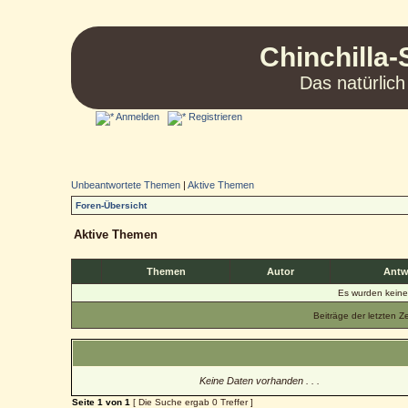
Chinchilla-
Das natürlich
Anmelden
Registrieren
Unbeantwortete Themen
|
Aktive Themen
Foren-Übersicht
Aktive Themen
Themen
Autor
Antw
Es wurden kein
Beiträge der letzten Z
Keine Daten vorhanden . . .
Seite
1
von
1
[ Die Suche ergab 0 Treffer ]