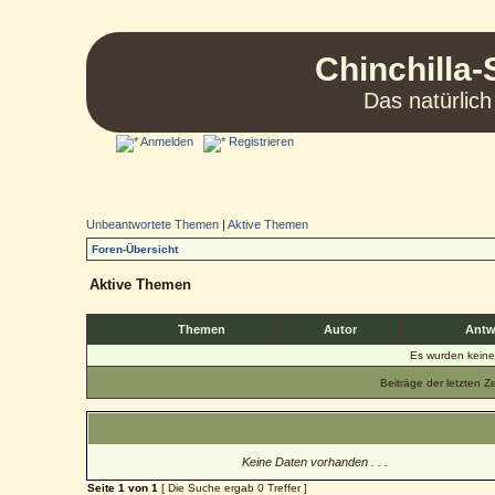
Chinchilla-
Das natürlich
Anmelden
Registrieren
Unbeantwortete Themen
|
Aktive Themen
Foren-Übersicht
Aktive Themen
Themen
Autor
Antw
Es wurden kein
Beiträge der letzten Z
Keine Daten vorhanden . . .
Seite
1
von
1
[ Die Suche ergab 0 Treffer ]