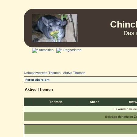
Chinc
Das 
Anmelden
Registrieren
Unbeantwortete Themen
|
Aktive Themen
Foren-Übersicht
Aktive Themen
Themen
Autor
Antw
Es wurden kein
Beiträge der letzten Z