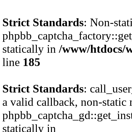
Strict Standards
: Non-sta
phpbb_captcha_factory::get_
statically in
/www/htdocs/w
line
185
Strict Standards
: call_use
a valid callback, non-static
phpbb_captcha_gd::get_inst
statically in