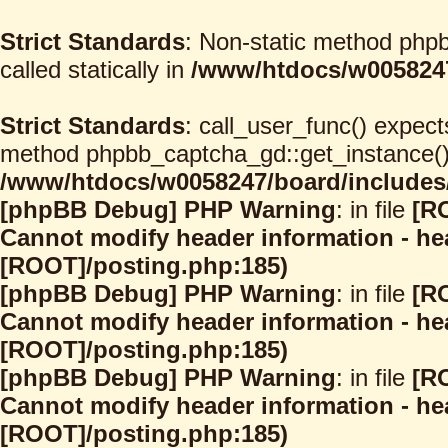
Strict Standards
: Non-static method phpb
called statically in
/www/htdocs/w0058247
Strict Standards
: call_user_func() expect
method phpbb_captcha_gd::get_instance() s
/www/htdocs/w0058247/board/includes/
[phpBB Debug] PHP Warning
: in file
[R
Cannot modify header information - hea
[ROOT]/posting.php:185)
[phpBB Debug] PHP Warning
: in file
[R
Cannot modify header information - hea
[ROOT]/posting.php:185)
[phpBB Debug] PHP Warning
: in file
[R
Cannot modify header information - hea
[ROOT]/posting.php:185)