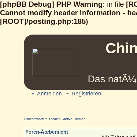
[phpBB Debug] PHP Warning
: in file
[R
Cannot modify header information - hea
[ROOT]/posting.php:185)
Chin
Das natÃ¼r
Anmelden
Registrieren
Unbeantwortete Themen
|
Aktive Themen
Foren-Ãœbersicht