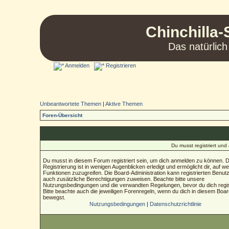
Chinchilla-
Das natürlich
Anmelden
Registrieren
Unbeantwortete Themen
|
Aktive Themen
Foren-Übersicht
Du musst registriert un
Du musst in diesem Forum registriert sein, um dich anmelden zu können. D
Registrierung ist in wenigen Augenblicken erledigt und ermöglicht dir, auf we
Funktionen zuzugreifen. Die Board-Administration kann registrierten Benut
auch zusätzliche Berechtigungen zuweisen. Beachte bitte unsere
Nutzungsbedingungen und die verwandten Regelungen, bevor du dich regist
Bitte beachte auch die jeweiligen Forenregeln, wenn du dich in diesem Boa
bewegst.
Nutzungsbedingungen
|
Datenschutzrichtlinie