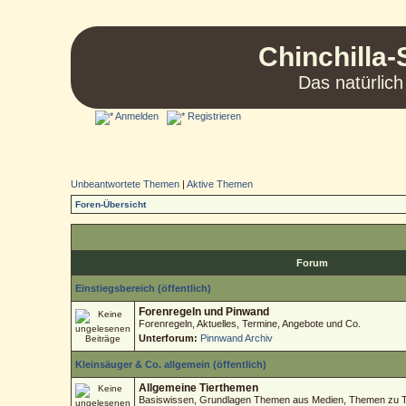
Chinchilla-
Das natürlich
Anmelden
Registrieren
Unbeantwortete Themen
|
Aktive Themen
Foren-Übersicht
Forum
Einstiegsbereich (öffentlich)
Forenregeln und Pinwand
Forenregeln, Aktuelles, Termine, Angebote und Co.
Unterforum:
Pinnwand Archiv
Kleinsäuger & Co. allgemein (öffentlich)
Allgemeine Tierthemen
Basiswissen, Grundlagen Themen aus Medien, Themen zu Tie