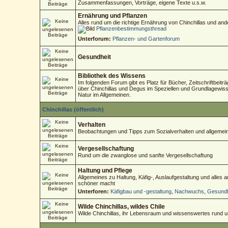
Zusammenfassungen, Vorträge, eigene Texte u.s.w.
Ernährung und Pflanzen
Alles rund um die richtige Ernährung von Chinchillas und an
Pflanzenbestimmungsthread
Unterforum:
Pflanzen- und Gartenforum
Gesundheit
Bibliothek des Wissens
Im folgenden Forum gibt es Platz für Bücher, Zeitschriftbeitr
über Chinchillas und Degus im Speziellen und Grundlagewisse
Natur im Allgemeinen.
Chinchillas (öffentlich)
Verhalten
Beobachtungen und Tipps zum Sozialverhalten und allgemein
Vergesellschaftung
Rund um die zwanglose und sanfte Vergesellschaftung
Haltung und Pflege
Allgemeines zu Haltung, Käfig-, Auslaufgestaltung und alles
schöner macht
Unterforen:
Käfigbau und -gestaltung
,
Nachwuchs
,
Gesundh
Wilde Chinchillas, wildes Chile
Wilde Chinchillas, ihr Lebensraum und wissenswertes rund 