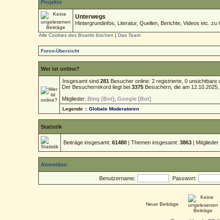
Projekte
Unterwegs
Hintergrundinfos, Literatur, Quellen, Berichte, Videos etc. zu 
Alle Cookies des Boards löschen
|
Das Team
Foren-Übersicht
Wer ist online?
Insgesamt sind
281
Besucher online: 2 registrierte, 0 unsichtbar
Der Besucherrekord liegt bei
3375
Besuchern, die am 12.10.2025, 1
Mitglieder:
Bing [Bot]
,
Google [Bot]
Legende ::
Globale Moderatoren
Statistik
Beiträge insgesamt:
61480
| Themen insgesamt:
3863
| Mitgliede
Anmelden
Benutzername:
Passwort:
Neue Beiträge