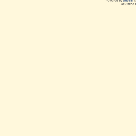
Powered by
phpBB
©
Deutsche 