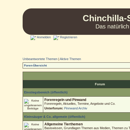
Chinchilla-
Das natürlich
Anmelden
Registrieren
Unbeantwortete Themen
|
Aktive Themen
Foren-Übersicht
Forum
Einstiegsbereich (öffentlich)
Forenregeln und Pinwand
Forenregeln, Aktuelles, Termine, Angebote und Co.
Unterforum:
Pinnwand Archiv
Kleinsäuger & Co. allgemein (öffentlich)
Allgemeine Tierthemen
Basiswissen, Grundlagen Themen aus Medien, Themen zu Tie