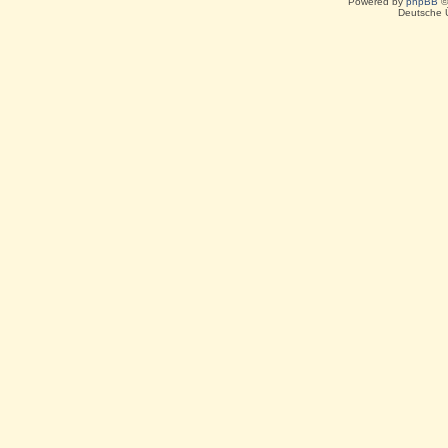
Powered by
phpBB
©
Deutsche 