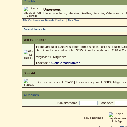
Projekte
Unterwegs
Hintergrundinfos, Literatur, Quellen, Berichte, Videos etc. zu 
Alle Cookies des Boards löschen
|
Das Team
Foren-Übersicht
Wer ist online?
Insgesamt sind
1064
Besucher online: 0 registrierte, 0 unsichtba
Der Besucherrekord liegt bei
3375
Besuchern, die am 12.10.2025, 1
Mitglieder: 0 Mitglieder
Legende ::
Globale Moderatoren
Statistik
Beiträge insgesamt:
61480
| Themen insgesamt:
3863
| Mitgliede
Anmelden
Benutzername:
Passwort:
Neue Beiträge