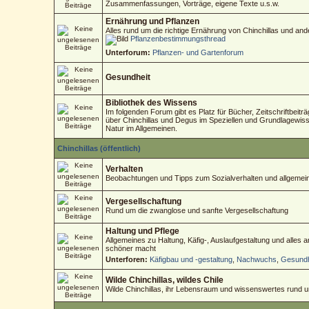
Zusammenfassungen, Vorträge, eigene Texte u.s.w.
Ernährung und Pflanzen
Alles rund um die richtige Ernährung von Chinchillas und an
Pflanzenbestimmungsthread
Unterforum:
Pflanzen- und Gartenforum
Gesundheit
Bibliothek des Wissens
Im folgenden Forum gibt es Platz für Bücher, Zeitschriftbeitr
über Chinchillas und Degus im Speziellen und Grundlagewisse
Natur im Allgemeinen.
Chinchillas (öffentlich)
Verhalten
Beobachtungen und Tipps zum Sozialverhalten und allgemein
Vergesellschaftung
Rund um die zwanglose und sanfte Vergesellschaftung
Haltung und Pflege
Allgemeines zu Haltung, Käfig-, Auslaufgestaltung und alles
schöner macht
Unterforen:
Käfigbau und -gestaltung
,
Nachwuchs
,
Gesundh
Wilde Chinchillas, wildes Chile
Wilde Chinchillas, ihr Lebensraum und wissenswertes rund 