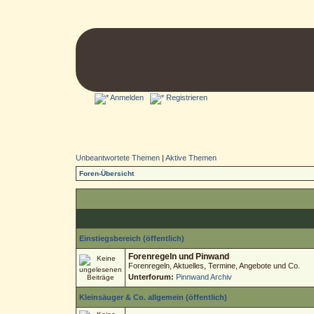
Anmelden
Registrieren
Unbeantwortete Themen
|
Aktive Themen
Foren-Übersicht
Einstiegsbereich (öffentlich)
Forenregeln und Pinwand
Forenregeln, Aktuelles, Termine, Angebote und Co.
Unterforum:
Pinnwand Archiv
Kleinsäuger & Co. allgemein (öffentlich)