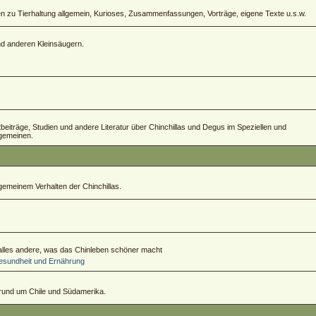
zu Tierhaltung allgemein, Kurioses, Zusammenfassungen, Vorträge, eigene Texte u.s.w.
und anderen Kleinsäugern.
ftbeiträge, Studien und andere Literatur über Chinchillas und Degus im Speziellen und
lgemeinen.
emeinem Verhalten der Chinchillas.
 alles andere, was das Chinleben schöner macht
sundheit und Ernährung
 rund um Chile und Südamerika.