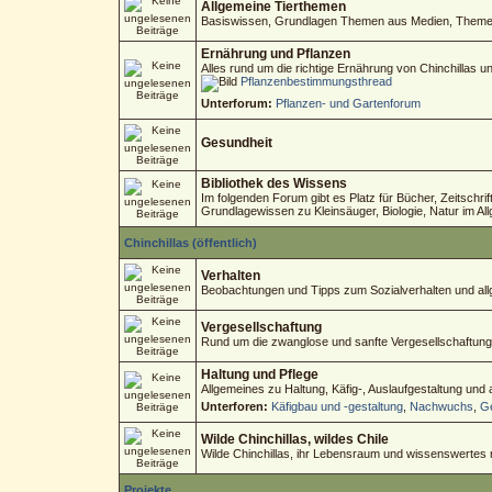
Allgemeine Tierthemen
Basiswissen, Grundlagen Themen aus Medien, Themen 
Ernährung und Pflanzen
Alles rund um die richtige Ernährung von Chinchillas 
Pflanzenbestimmungsthread
Unterforum:
Pflanzen- und Gartenforum
Gesundheit
Bibliothek des Wissens
Im folgenden Forum gibt es Platz für Bücher, Zeitschri
Grundlagewissen zu Kleinsäuger, Biologie, Natur im Al
Chinchillas (öffentlich)
Verhalten
Beobachtungen und Tipps zum Sozialverhalten und allg
Vergesellschaftung
Rund um die zwanglose und sanfte Vergesellschaftung
Haltung und Pflege
Allgemeines zu Haltung, Käfig-, Auslaufgestaltung und
Unterforen:
Käfigbau und -gestaltung
,
Nachwuchs
,
Ge
Wilde Chinchillas, wildes Chile
Wilde Chinchillas, ihr Lebensraum und wissenswertes
Projekte