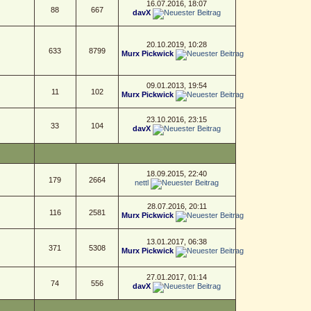
16.07.2016, 18:07
88
667
davX
20.10.2019, 10:28
633
8799
Murx Pickwick
09.01.2013, 19:54
11
102
Murx Pickwick
23.10.2016, 23:15
33
104
davX
18.09.2015, 22:40
179
2664
nettl
28.07.2016, 20:11
116
2581
Murx Pickwick
13.01.2017, 06:38
371
5308
Murx Pickwick
27.01.2017, 01:14
74
556
davX