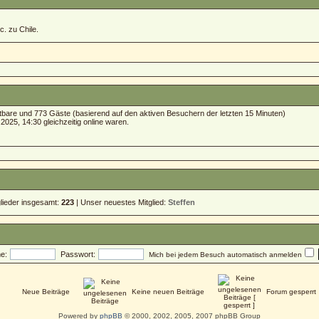
c. zu Chile.
chtbare und 773 Gäste (basierend auf den aktiven Besuchern der letzten 15 Minuten)
025, 14:30 gleichzeitig online waren.
glieder insgesamt:
223
| Unser neuestes Mitglied:
Steffen
e:
Passwort:
Mich bei jedem Besuch automatisch anmelden
Neue Beiträge
Keine neuen Beiträge
Forum gesperrt
Powered by
phpBB
© 2000, 2002, 2005, 2007 phpBB Group