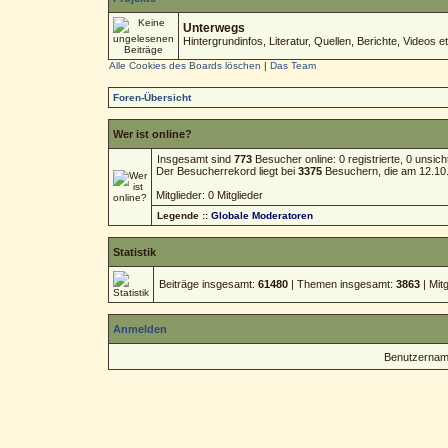
Unterwegs
Hintergrundinfos, Literatur, Quellen, Berichte, Videos et
Alle Cookies des Boards löschen
|
Das Team
Foren-Übersicht
Wer ist online?
Insgesamt sind
773
Besucher online: 0 registrierte, 0 unsi
Der Besucherrekord liegt bei
3375
Besuchern, die am 12.10.2
Mitglieder: 0 Mitglieder
Legende ::
Globale Moderatoren
Statistik
Beiträge insgesamt:
61480
| Themen insgesamt:
3863
| Mit
Anmelden
Benutzernam