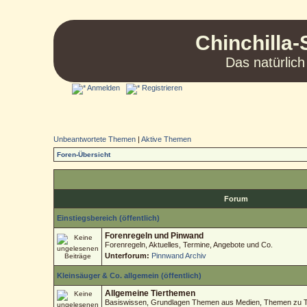
Chinchilla-
Das natürlich
Anmelden
Registrieren
Unbeantwortete Themen
|
Aktive Themen
Foren-Übersicht
Forum
Einstiegsbereich (öffentlich)
Forenregeln und Pinwand
Forenregeln, Aktuelles, Termine, Angebote und Co.
Unterforum:
Pinnwand Archiv
Kleinsäuger & Co. allgemein (öffentlich)
Allgemeine Tierthemen
Basiswissen, Grundlagen Themen aus Medien, Themen zu Tie