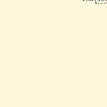
Powered by
phpBB
©
Deutsche 