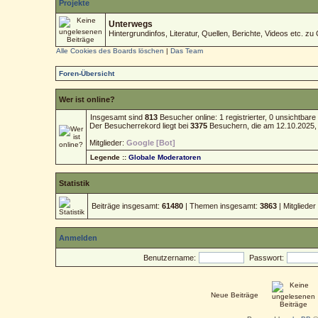
Projekte
Unterwegs
Hintergrundinfos, Literatur, Quellen, Berichte, Videos etc. zu 
Alle Cookies des Boards löschen
|
Das Team
Foren-Übersicht
Wer ist online?
Insgesamt sind
813
Besucher online: 1 registrierter, 0 unsichtba
Der Besucherrekord liegt bei
3375
Besuchern, die am 12.10.2025, 1
Mitglieder:
Google [Bot]
Legende ::
Globale Moderatoren
Statistik
Beiträge insgesamt:
61480
| Themen insgesamt:
3863
| Mitgliede
Anmelden
Benutzername:
Passwort:
Neue Beiträge