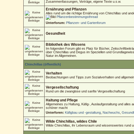
Zusammenfassungen, Vorträge, eigene Texte u.s.w.
Ernährung und Pflanzen
Alles rund um die richtige Ernährung von Chinchillas und an
Pflanzenbestimmungsthread
Unterforum:
Pflanzen- und Gartenforum
Gesundheit
Bibliothek des Wissens
Im folgenden Forum gibt es Platz für Bücher, Zeitschriftbeitr
über Chinchillas und Degus im Speziellen und Grundlagewisse
Natur im Allgemeinen.
Chinchillas (öffentlich)
Verhalten
Beobachtungen und Tipps zum Sozialverhalten und allgemein
Vergesellschaftung
Rund um die zwanglose und sanfte Vergesellschaftung
Haltung und Pflege
Allgemeines zu Haltung, Käfig-, Auslaufgestaltung und alles
schöner macht
Unterforen:
Käfigbau und -gestaltung
,
Nachwuchs
,
Gesundh
Wilde Chinchillas, wildes Chile
Wilde Chinchillas, ihr Lebensraum und wissenswertes rund 