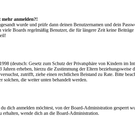
cht mehr anmelden?!
g zugesandt wurde und prüfe dann deinen Benutzernamen und dein Passwo
 viele Boards regelmäßig Benutzer, die für längere Zeit keine Beiträg
eil!
998 (deutsch: Gesetz zum Schutz der Privatsphäre von Kindern im Inter
3 Jahren erheben, hierzu die Zustimmung der Eltern beziehungsweise d
ren versuchst, zutrifft, ziehe einen rechtlichen Beistand zu Rate. Bitte
ßer solchen, die weiter unten behandelt werden.
 du dich anmelden möchtest, von der Board-Administration gesperrt wu
 erhalten, wende dich an die Board-Administration.