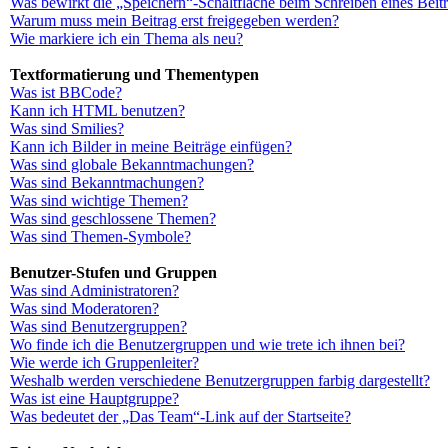
Was bewirkt die „Speichern“-Schaltfläche beim Schreiben eines Beit
Warum muss mein Beitrag erst freigegeben werden?
Wie markiere ich ein Thema als neu?
Textformatierung und Thementypen
Was ist BBCode?
Kann ich HTML benutzen?
Was sind Smilies?
Kann ich Bilder in meine Beiträge einfügen?
Was sind globale Bekanntmachungen?
Was sind Bekanntmachungen?
Was sind wichtige Themen?
Was sind geschlossene Themen?
Was sind Themen-Symbole?
Benutzer-Stufen und Gruppen
Was sind Administratoren?
Was sind Moderatoren?
Was sind Benutzergruppen?
Wo finde ich die Benutzergruppen und wie trete ich ihnen bei?
Wie werde ich Gruppenleiter?
Weshalb werden verschiedene Benutzergruppen farbig dargestellt?
Was ist eine Hauptgruppe?
Was bedeutet der „Das Team“-Link auf der Startseite?