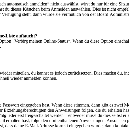
 automatisch anmelden“ nicht auswählst, wirst du nur für eine Sitzu
nst du dieses Kästchen beim Anmelden auswählen. Dies ist nicht empf
ur Verfügung steht, dann wurde sie vermutlich von der Board-Administra
ne-Liste auftaucht?
 Option „Verbirg meinen Online-Status“. Wenn du diese Option einschal
.
t wieder mitteilen, du kannst es jedoch zurücksetzen. Dies machst du, 
schnell wieder anmelden können.
ige Passwort eingegeben hast. Wenn diese stimmen, dann gibt es zwei 
iner Erziehungsberechtigten den Anweisungen folgen, die du erhalten hast
glieder erst freigeschaltet werden – entweder musst du dies selbst erl
-Mail erhalten hast, folge den dort enthaltenen Anweisungen. Ansonsten
st, dass deine E-Mail-Adresse korrekt eingegeben wurde, dann kontakti