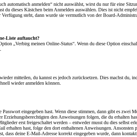
 automatisch anmelden“ nicht auswählst, wirst du nur für eine Sitzu
nst du dieses Kästchen beim Anmelden auswählen. Dies ist nicht empf
ur Verfügung steht, dann wurde sie vermutlich von der Board-Administra
ne-Liste auftaucht?
 Option „Verbirg meinen Online-Status“. Wenn du diese Option einschal
.
t wieder mitteilen, du kannst es jedoch zurücksetzen. Dies machst du, 
schnell wieder anmelden können.
ige Passwort eingegeben hast. Wenn diese stimmen, dann gibt es zwei 
iner Erziehungsberechtigten den Anweisungen folgen, die du erhalten hast
glieder erst freigeschaltet werden – entweder musst du dies selbst erl
-Mail erhalten hast, folge den dort enthaltenen Anweisungen. Ansonsten
st, dass deine E-Mail-Adresse korrekt eingegeben wurde, dann kontakti