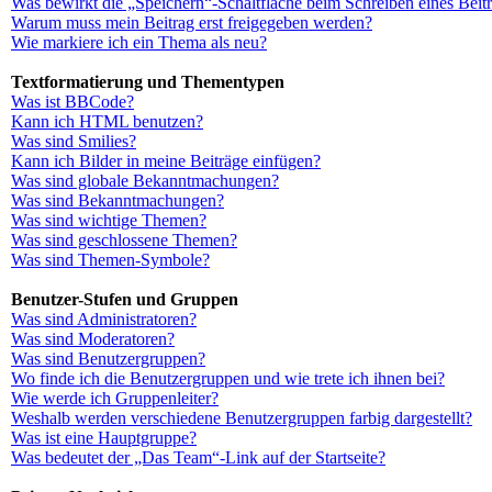
Was bewirkt die „Speichern“-Schaltfläche beim Schreiben eines Beit
Warum muss mein Beitrag erst freigegeben werden?
Wie markiere ich ein Thema als neu?
Textformatierung und Thementypen
Was ist BBCode?
Kann ich HTML benutzen?
Was sind Smilies?
Kann ich Bilder in meine Beiträge einfügen?
Was sind globale Bekanntmachungen?
Was sind Bekanntmachungen?
Was sind wichtige Themen?
Was sind geschlossene Themen?
Was sind Themen-Symbole?
Benutzer-Stufen und Gruppen
Was sind Administratoren?
Was sind Moderatoren?
Was sind Benutzergruppen?
Wo finde ich die Benutzergruppen und wie trete ich ihnen bei?
Wie werde ich Gruppenleiter?
Weshalb werden verschiedene Benutzergruppen farbig dargestellt?
Was ist eine Hauptgruppe?
Was bedeutet der „Das Team“-Link auf der Startseite?