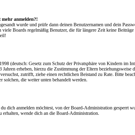
cht mehr anmelden?!
g zugesandt wurde und prüfe dann deinen Benutzernamen und dein Passwo
 viele Boards regelmäßig Benutzer, die für längere Zeit keine Beiträg
eil!
998 (deutsch: Gesetz zum Schutz der Privatsphäre von Kindern im Inter
3 Jahren erheben, hierzu die Zustimmung der Eltern beziehungsweise d
ren versuchst, zutrifft, ziehe einen rechtlichen Beistand zu Rate. Bitte
ßer solchen, die weiter unten behandelt werden.
 du dich anmelden möchtest, von der Board-Administration gesperrt wu
 erhalten, wende dich an die Board-Administration.